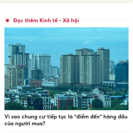
Đọc thêm Kinh tế - Xã hội
Vì sao chung cư tiếp tục là "điểm đến" hàng đầu
của người mua?