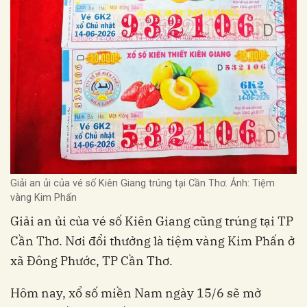
Giải an ủi của vé số Kiên Giang trúng tại Cần Thơ. Ảnh: Tiệm
vàng Kim Phấn
Giải an ủi của vé số Kiên Giang cũng trúng tại TP
Cần Thơ. Nơi đổi thưởng là tiệm vàng Kim Phấn ở
xã Đông Phước, TP Cần Thơ.
Hôm nay, xổ số miền Nam ngày 15/6 sẽ mở