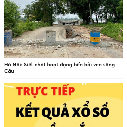
Hà Nội: Siết chặt hoạt động bến bãi ven sông
Cầu