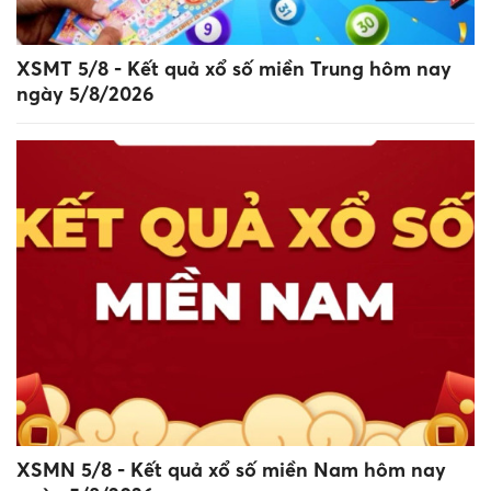
XSMT 5/8 - Kết quả xổ số miền Trung hôm nay
ngày 5/8/2026
XSMN 5/8 - Kết quả xổ số miền Nam hôm nay