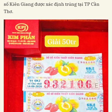
số Kiên Giang được xác định trúng tại TP Cần
Thơ.