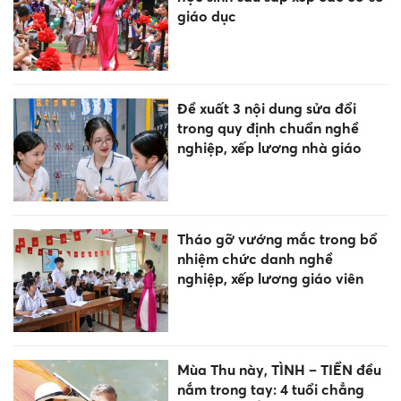
giáo dục
Đề xuất 3 nội dung sửa đổi
trong quy định chuẩn nghề
nghiệp, xếp lương nhà giáo
Tháo gỡ vướng mắc trong bổ
nhiệm chức danh nghề
nghiệp, xếp lương giáo viên
Mùa Thu này, TÌNH – TIỀN đều
nắm trong tay: 4 tuổi chẳng