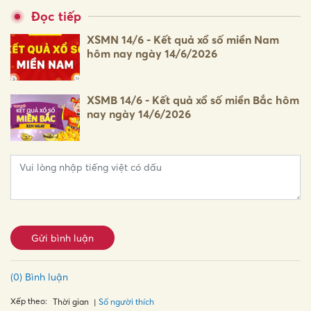
Đọc tiếp
XSMN 14/6 - Kết quả xổ số miền Nam
hôm nay ngày 14/6/2026
XSMB 14/6 - Kết quả xổ số miền Bắc hôm
nay ngày 14/6/2026
Gửi bình luận
(0) Bình luận
Xếp theo:
Số người thích
Thời gian