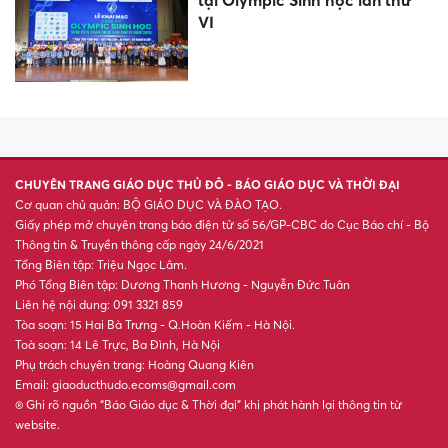
Người phụ nữ Thanh Hóa biến
củ 'chống đói' thành đặc sản
vùng cao
Hà Nội: Siết chặt hoạt động
bến bãi ven sông Cầu
Cận cảnh nơi Hà Nội sắp mở
phố đi bộ thông minh kết hợp
không gian văn hóa