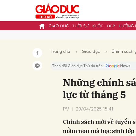
GIÁO DỤC
THỜI SỰ
KHỎE - ĐẸP
HƯỚNG 
Gửi 
Trang chủ
Giáo dục
Chính sách 
Theo dõi Giáo dục Thủ đô trên
Những chính sác
lực từ tháng 5
PV
29/04/2025 15:41
Chính sách mới về tuyển s
mầm non mà học sinh lớp 1