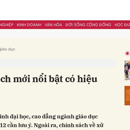
NGHIỆP
KINH DOANH
VĂN HÓA
ĐỜI SỐNG CỘNG ĐỒNG
HỌC Đ
bình luận
giáo dục
h mới nổi bật có hiệu
Hủy
G
inh đại học, cao đẳng ngành giáo dục
2 cần lưu ý. Ngoài ra, chính sách về xử