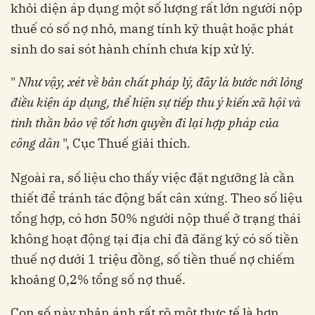
khỏi diện áp dụng một số lượng rất lớn người nộp
thuế có số nợ nhỏ, mang tính kỹ thuật hoặc phát
sinh do sai sót hành chính chưa kịp xử lý.
"
Như vậy, xét về bản chất pháp lý, đây là bước nới lỏng
điều kiện áp dụng, thể hiện sự tiếp thu ý kiến xã hội và
tinh thần bảo vệ tốt hơn quyền đi lại hợp pháp của
công dân
", Cục Thuế giải thích.
Ngoài ra, số liệu cho thấy việc đặt ngưỡng là cần
thiết để tránh tác động bất cân xứng. Theo số liệu
tổng hợp, có hơn 50% người nộp thuế ở trạng thái
không hoạt động tại địa chỉ đã đăng ký có số tiền
thuế nợ dưới 1 triệu đồng, số tiền thuế nợ chiếm
khoảng 0,2% tổng số nợ thuế.
Con số này phản ánh rất rõ một thực tế là hơn