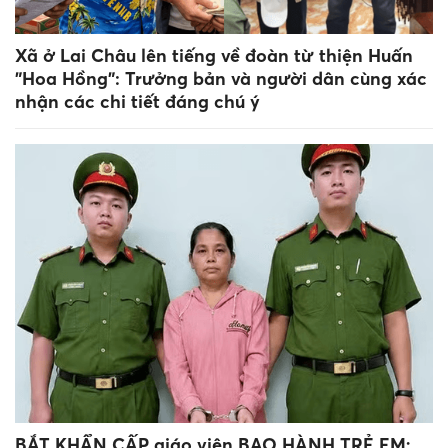
Xã ở Lai Châu lên tiếng về đoàn từ thiện Huấn
"Hoa Hồng": Trưởng bản và người dân cùng xác
nhận các chi tiết đáng chú ý
BẮT KHẨN CẤP giáo viên BẠO HÀNH TRẺ EM;