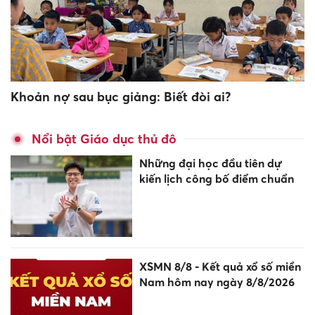
Khoản nợ sau bục giảng: Biết đòi ai?
Nổi bật Giáo dục thủ đô
Những đại học đầu tiên dự
kiến lịch công bố điểm chuẩn
XSMN 8/8 - Kết quả xổ số miền
Nam hôm nay ngày 8/8/2026