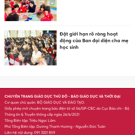
Đặt giới hạn rõ ràng hoạt
động của Ban đại diện cha mẹ
học sinh
CHUYÊN TRANG GIÁO DỤC THỦ ĐÔ - BÁO GIÁO DỤC VÀ THỜI ĐẠI
Cơ quan chủ quản: BỘ GIÁO DỤC VÀ ĐÀO TẠO.
Giấy phép mở chuyên trang báo điện tử số 56/GP-CBC do Cục Báo chí - Bộ
Thông tin & Truyền thông cấp ngày 24/6/2021
Tổng Biên tập: Triệu Ngọc Lâm.
Phó Tổng Biên tập: Dương Thanh Hương - Nguyễn Đức Tuân
Liên hệ nội dung: 091 3321 859