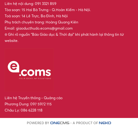
Liên hệ nội dung: 091 3321 859
Tòa soạn: 15 Hai Bà Trưng - Q.Hoàn Kiếm - Hà Nội.
Toà soạn: 14 Lê Trực, Ba Đình, Hà Nội
Phụ trách chuyên trang: Hoàng Quang Kiên
Email: giaoducthudo.ecoms@gmail.com
® Ghi rõ nguồn “Báo Giáo dục & Thời đại” khi phát hành lại thông tin từ
website.
Liên hệ Truyền thông - Quảng cáo
Phương Dung: 097 5972 115
Châu Ly: 086 6228 118
POWERED BY
- A PRODUCT OF
ONE
CMS
NEKO