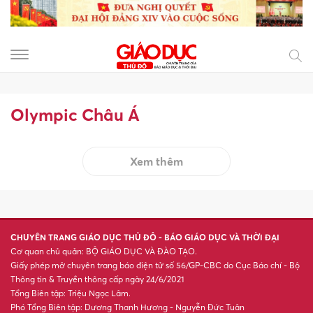
Olympic Châu Á
Xem thêm
CHUYÊN TRANG GIÁO DỤC THỦ ĐÔ - BÁO GIÁO DỤC VÀ THỜI ĐẠI
Cơ quan chủ quản: BỘ GIÁO DỤC VÀ ĐÀO TẠO.
Giấy phép mở chuyên trang báo điện tử số 56/GP-CBC do Cục Báo chí - Bộ
Thông tin & Truyền thông cấp ngày 24/6/2021
Tổng Biên tập: Triệu Ngọc Lâm.
Phó Tổng Biên tập: Dương Thanh Hương - Nguyễn Đức Tuân