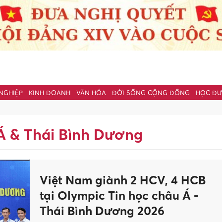
NGHIỆP
KINH DOANH
VĂN HÓA
ĐỜI SỐNG CỘNG ĐỒNG
HỌC Đ
Á & Thái Bình Dương
Việt Nam giành 2 HCV, 4 HCB
tại Olympic Tin học châu Á -
Thái Bình Dương 2026