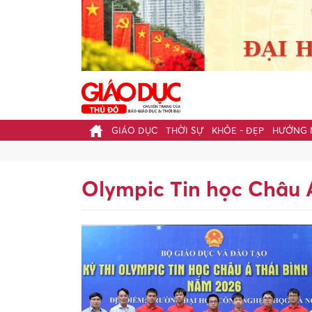
GIÁO DỤC
THỜI SỰ
KHỎE - ĐẸP
HƯỚNG 
Olympic Tin học Châu 