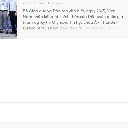
2 tháng trước
Giáo dục
Bộ Giáo dục và Đào tạo cho biết, ngày 20/5, Việt
Nam nhận kết quả chính thức của Đội tuyển quốc gia
tham dự Kỳ thi Olympic Tin học châu Á - Thái Bình
Dương (APIO) năm 2026 do Đài Loan (Trung Quốc)
đăng cai tổ chức.