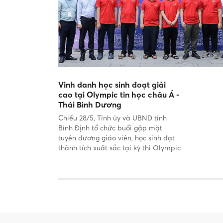
Vinh danh học sinh đoạt giải
cao tại Olympic tin học châu Á -
Thái Bình Dương
Chiều 28/5, Tỉnh ủy và UBND tỉnh
Bình Định tổ chức buổi gặp mặt
tuyên dương giáo viên, học sinh đạt
thành tích xuất sắc tại kỳ thi Olympic
tin học châu Á - Thái Bình Dương
(APIO) 2025.