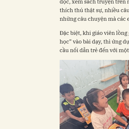
đọc, xem sách truyện trên 
thích thú thật sự, nhiều câ
những câu chuyện mà các 
Đặc biệt, khi giáo viên lồn
học” vào bài dạy, thì ứng d
cầu nối dẫn trẻ đến với một