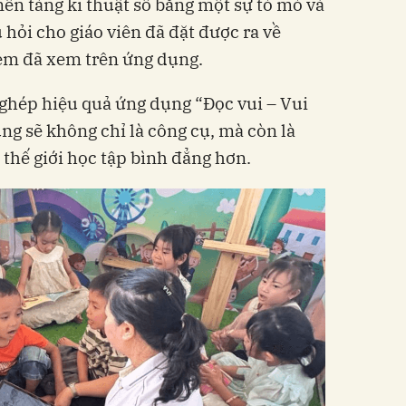
nền tảng kĩ thuật số bằng một sự tò mò và
u hỏi cho giáo viên đã đặt được ra về
em đã xem trên ứng dụng.
g ghép hiệu quả ứng dụng “Đọc vui – Vui
ụng sẽ không chỉ là công cụ, mà còn là
 thế giới học tập bình đẳng hơn.