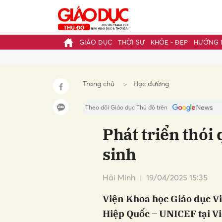
GIÁO DỤC
THỜI SỰ
KHỎE - ĐẸP
HƯỚNG 
Gửi 
Trang chủ
Học đường
Theo dõi Giáo dục Thủ đô trên
Phát triển thói
sinh
Hải Minh
19/04/2025 15:35
Viện Khoa học Giáo dục Vi
Hiệp Quốc – UNICEF tại V