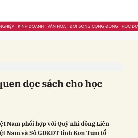
NGHIỆP
KINH DOANH
VĂN HÓA
ĐỜI SỐNG CỘNG ĐỒNG
HỌC Đ
bình luận
 quen đọc sách cho học
Hủy
G
ệt Nam phối hợp với Quỹ nhi đồng Liên
iệt Nam và Sở GD&ĐT tỉnh Kon Tum tổ