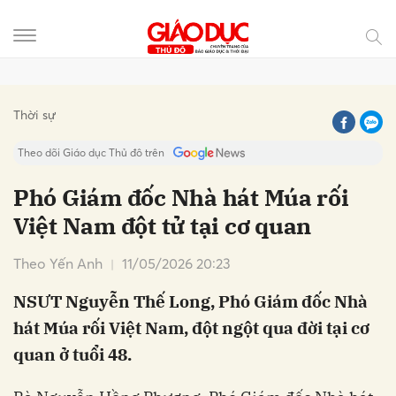
Gửi bình luận
Thời sự
Theo dõi Giáo dục Thủ đô trên
Phó Giám đốc Nhà hát Múa rối
Việt Nam đột tử tại cơ quan
Theo Yến Anh
11/05/2026 20:23
NSƯT Nguyễn Thế Long, Phó Giám đốc Nhà
hát Múa rối Việt Nam, đột ngột qua đời tại cơ
Hủy
Gửi
quan ở tuổi 48.