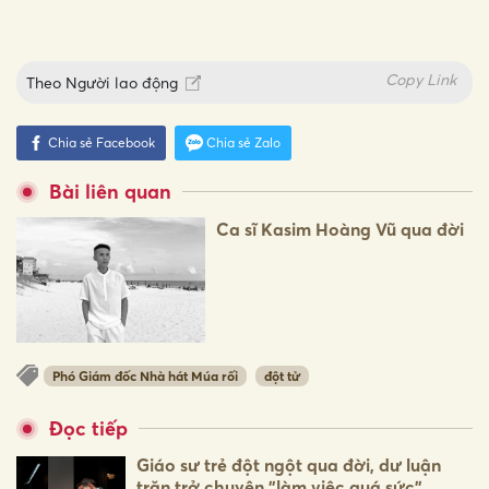
Copy Link
Theo
Người lao động
Chia sẻ Facebook
Chia sẻ Zalo
Bài liên quan
Ca sĩ Kasim Hoàng Vũ qua đời
Phó Giám đốc Nhà hát Múa rối
đột tử
Đọc tiếp
Giáo sư trẻ đột ngột qua đời, dư luận
trăn trở chuyện "làm việc quá sức"