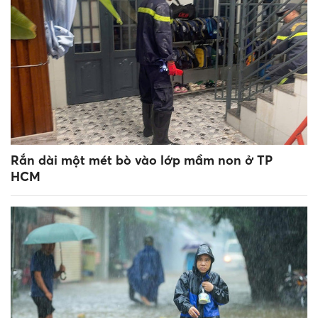
Rắn dài một mét bò vào lớp mầm non ở TP
HCM