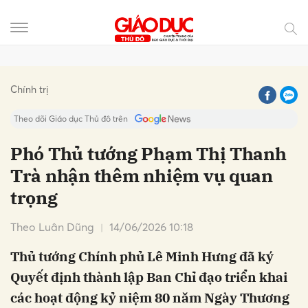
Gửi bình luận
Chính trị
Theo dõi Giáo dục Thủ đô trên
Phó Thủ tướng Phạm Thị Thanh
Trà nhận thêm nhiệm vụ quan
trọng
Theo Luân Dũng
14/06/2026 10:18
Thủ tướng Chính phủ Lê Minh Hưng đã ký
Hủy
Gửi
Quyết định thành lập Ban Chỉ đạo triển khai
các hoạt động kỷ niệm 80 năm Ngày Thương