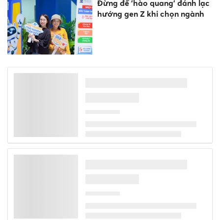
Đừng để 'hào quang' đánh lạc
hướng gen Z khi chọn ngành
Hà Nội hoàn thiện hồ sơ, bản
đồ địa giới hành chính sau sắp
xếp
Ưu tiên phát triển chung cư,
giá đất nền và căn hộ ra sao?
Hủy kết quả thi và tổ chức thi