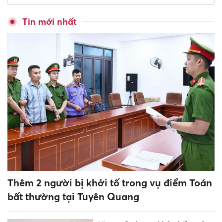
lại tất cả các môn thi của thí
sinh tại điểm thi Trường Trung
học Phổ thông Chuyên Tuyên
Quang
Biển Đông hình thành bão số
3, hướng di chuyển lạ
Áp thấp nhiệt đới mạnh thành
bão số 3 trên Biển Đông
Giữa tuần này 5-7/8 hạ gục