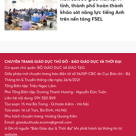
Bộ mưa to, Nam Bộ mưa dông
về chiều tối
Tử vi thứ 4 ngày 5/8/2026 của
12 con giáp: Ngọ có mâu
thuẫn, Hợi do dự
Khéo chọn con số may mắn
hôm nay 5/8/2026 đem LỘC
cho mọi nhà
An Giang quy tập 170 hài cốt
liệt sĩ trong mùa khô 2025 -