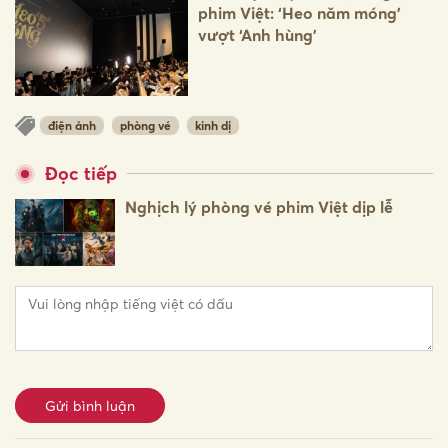
phim Việt: ‘Heo năm móng’
vượt ‘Anh hùng'
điện ảnh
phòng vé
kinh dị
Đọc tiếp
Nghịch lý phòng vé phim Việt dịp lễ
Gửi bình luận