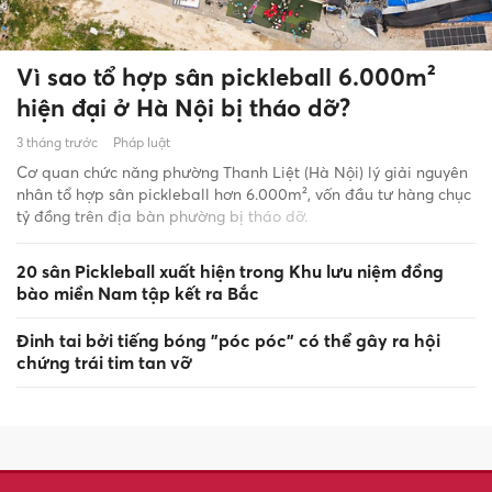
Vì sao tổ hợp sân pickleball 6.000m²
hiện đại ở Hà Nội bị tháo dỡ?
3 tháng trước
Pháp luật
Cơ quan chức năng phường Thanh Liệt (Hà Nội) lý giải nguyên
nhân tổ hợp sân pickleball hơn 6.000m², vốn đầu tư hàng chục
tỷ đồng trên địa bàn phường bị tháo dỡ.
20 sân Pickleball xuất hiện trong Khu lưu niệm đồng
bào miền Nam tập kết ra Bắc
Đinh tai bởi tiếng bóng "póc póc" có thể gây ra hội
chứng trái tim tan vỡ