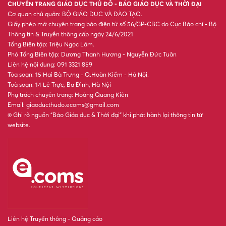
CHUYÊN TRANG GIÁO DỤC THỦ ĐÔ - BÁO GIÁO DỤC VÀ THỜI ĐẠI
Cơ quan chủ quản: BỘ GIÁO DỤC VÀ ĐÀO TẠO.
Giấy phép mở chuyên trang báo điện tử số 56/GP-CBC do Cục Báo chí - Bộ
Thông tin & Truyền thông cấp ngày 24/6/2021
Tổng Biên tập: Triệu Ngọc Lâm.
Phó Tổng Biên tập: Dương Thanh Hương - Nguyễn Đức Tuân
Liên hệ nội dung: 091 3321 859
Tòa soạn: 15 Hai Bà Trưng - Q.Hoàn Kiếm - Hà Nội.
Toà soạn: 14 Lê Trực, Ba Đình, Hà Nội
Phụ trách chuyên trang: Hoàng Quang Kiên
Email: giaoducthudo.ecoms@gmail.com
® Ghi rõ nguồn “Báo Giáo dục & Thời đại” khi phát hành lại thông tin từ
website.
Liên hệ Truyền thông - Quảng cáo