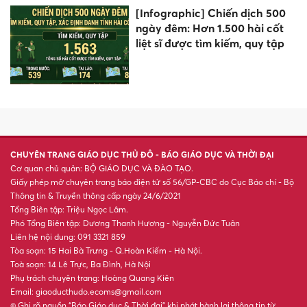
[Infographic] Chiến dịch 500
ngày đêm: Hơn 1.500 hài cốt
liệt sĩ được tìm kiếm, quy tập
CHUYÊN TRANG GIÁO DỤC THỦ ĐÔ - BÁO GIÁO DỤC VÀ THỜI ĐẠI
Cơ quan chủ quản: BỘ GIÁO DỤC VÀ ĐÀO TẠO.
Giấy phép mở chuyên trang báo điện tử số 56/GP-CBC do Cục Báo chí - Bộ
Thông tin & Truyền thông cấp ngày 24/6/2021
Tổng Biên tập: Triệu Ngọc Lâm.
Phó Tổng Biên tập: Dương Thanh Hương - Nguyễn Đức Tuân
Liên hệ nội dung: 091 3321 859
Tòa soạn: 15 Hai Bà Trưng - Q.Hoàn Kiếm - Hà Nội.
Toà soạn: 14 Lê Trực, Ba Đình, Hà Nội
Phụ trách chuyên trang: Hoàng Quang Kiên
Email: giaoducthudo.ecoms@gmail.com
® Ghi rõ nguồn “Báo Giáo dục & Thời đại” khi phát hành lại thông tin từ