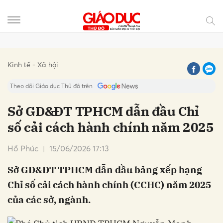
Gửi bình luận
Kinh tế - Xã hội
Theo dõi Giáo dục Thủ đô trên
Sở GD&ĐT TPHCM dẫn đầu Chỉ
số cải cách hành chính năm 2025
Hồ Phúc
15/06/2026 17:13
Sở GD&ĐT TPHCM dẫn đầu bảng xếp hạng
Chỉ số cải cách hành chính (CCHC) năm 2025
Hủy
Gửi
của các sở, ngành.