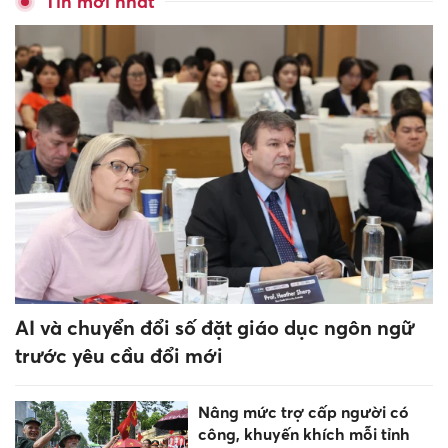
Phú Thọ tập huấn ứng dụng
AI, xây dựng nội dung số cho
cán bộ cấp xã
Một công trình của Việt Nam
tiếp tục lọt top kiến trúc đẹp
nhất thế giới năm 2026
Một giáo viên ở Cà Mau
không đứng lớp vẫn được
thanh toán tiền thỉnh giảng