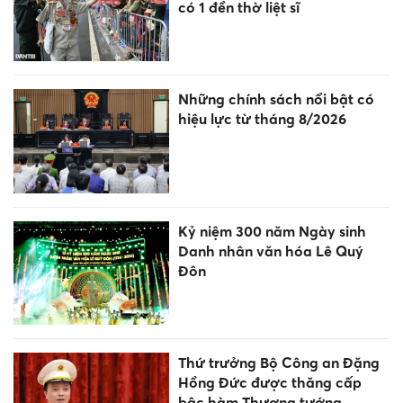
Quảng Trị: 5 thí sinh bị hủy kết
quả thi tốt nghiệp THPT vì
gian lận
Tiếp sức cho trường dân tộc
nội trú ươm mầm nguồn nhân
lực người DTTS
100 ngày cao điểm tháo gỡ
điểm nghẽn chuyển đổi số:
Tăng tốc để Nghị quyết 57 đi