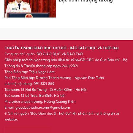
vào cuộc sống
Phát triển giáo dục nghề
nghiệp tạo sinh kế bền vững
vùng khó Phú Thọ
Gắn đào tạo y khoa với thực
tiễn lâm sàng
Nâng mức trợ cấp người có
công, khuyến khích mỗi tỉnh
có 1 đền thờ liệt sĩ