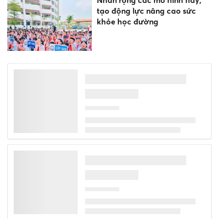
tạo động lực nâng cao sức
khỏe học đường
10 tỉnh, thành dự kiến giảm
đầu mối trường công mạnh
nhất
Quy định cơ cấu, chính sách
nhân sự khi sắp xếp cơ sở giáo
dục công lập
Quốc hội thảo luận cơ chế