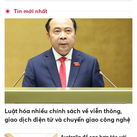
đặc thù tháo gỡ vướng mắc
cho các dự án phục vụ APEC
2027
Chi tiết phương án thi lại cho
328 thí sinh Chuyên Tuyên
Quang
Bộ trưởng Hoàng Minh Sơn:
TP HCM cần cơ chế vượt trội
hút giảng viên quốc tế
Chung tay xây dựng hệ sinh