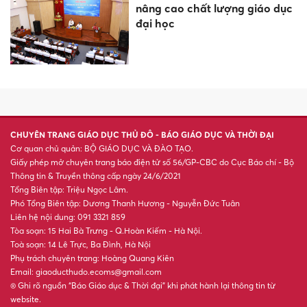
đại học
6 dấu hiệu cảnh báo thận suy
yếu
Bộ GD&ĐT hướng dẫn rèn
luyện thể chất, thực hành
nghệ thuật trong nhà trường
Đỉnh Đồng cao cấp Đệ Nhất
Đỉnh tinh hoa nghệ thuật đúc