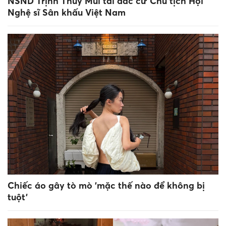
NSND Trịnh Thúy Mùi tái đắc cử Chủ tịch Hội
Nghệ sĩ Sân khấu Việt Nam
Chiếc áo gây tò mò 'mặc thế nào để không bị
tuột'