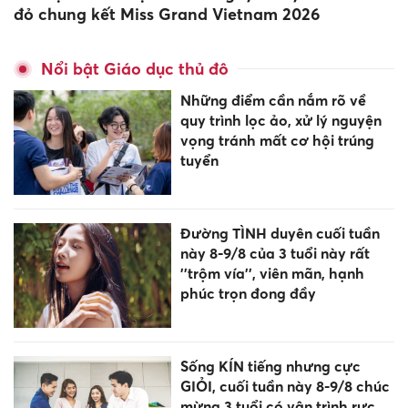
đỏ chung kết Miss Grand Vietnam 2026
Nổi bật Giáo dục thủ đô
Những điểm cần nắm rõ về
quy trình lọc ảo, xử lý nguyện
vọng tránh mất cơ hội trúng
tuyển
Đường TÌNH duyên cuối tuần
này 8-9/8 của 3 tuổi này rất
''trộm vía'', viên mãn, hạnh
phúc trọn đong đầy
Sống KÍN tiếng nhưng cực
GIỎI, cuối tuần này 8-9/8 chúc
mừng 3 tuổi có vận trình rực