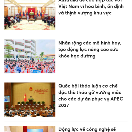
thái đào tạo nhân lực chất
lượng cao người dân tộc thiểu
số
Thanh Hóa quy định mới về
các khoản thu trong trường
công lập
25 năm kiến tạo thương hiệu
giáo dục nghề nghiệp Đại Việt
Đà Nẵng
Động lực về công nghệ sẽ
nâng cao chất lượng giáo dục