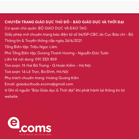
CHUYÊN TRANG GIÁO DỤC THỦ ĐÔ - BÁO GIÁO DỤC VÀ THỜI ĐẠI
Cơ quan chủ quản: BỘ GIÁO DỤC VÀ ĐÀO TẠO.
Giấy phép mở chuyên trang báo điện tử số 56/GP-CBC do Cục Báo chí - Bộ
Thông tin & Truyền thông cấp ngày 24/6/2021
Tổng Biên tập: Triệu Ngọc Lâm.
Phó Tổng Biên tập: Dương Thanh Hương - Nguyễn Đức Tuân
Liên hệ nội dung: 091 3321 859
Tòa soạn: 15 Hai Bà Trưng - Q.Hoàn Kiếm - Hà Nội.
Toà soạn: 14 Lê Trực, Ba Đình, Hà Nội
Phụ trách chuyên trang: Hoàng Quang Kiên
Email: giaoducthudo.ecoms@gmail.com
® Ghi rõ nguồn “Báo Giáo dục & Thời đại” khi phát hành lại thông tin từ
website.