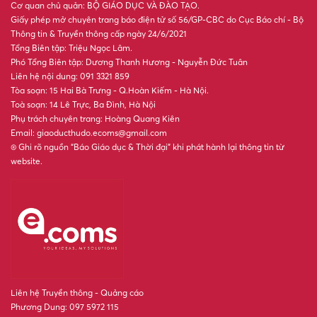
Cơ quan chủ quản: BỘ GIÁO DỤC VÀ ĐÀO TẠO.
Giấy phép mở chuyên trang báo điện tử số 56/GP-CBC do Cục Báo chí - Bộ
Thông tin & Truyền thông cấp ngày 24/6/2021
Tổng Biên tập: Triệu Ngọc Lâm.
Phó Tổng Biên tập: Dương Thanh Hương - Nguyễn Đức Tuân
Liên hệ nội dung: 091 3321 859
Tòa soạn: 15 Hai Bà Trưng - Q.Hoàn Kiếm - Hà Nội.
Toà soạn: 14 Lê Trực, Ba Đình, Hà Nội
Phụ trách chuyên trang: Hoàng Quang Kiên
Email: giaoducthudo.ecoms@gmail.com
® Ghi rõ nguồn “Báo Giáo dục & Thời đại” khi phát hành lại thông tin từ
website.
Liên hệ Truyền thông - Quảng cáo
Phương Dung: 097 5972 115