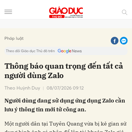
Gửi bình luận
Pháp luật
Theo dõi Giáo dục Thủ đô trên
Thông báo quan trọng đến tất cả
người dùng Zalo
Theo Huỳnh Duy
08/07/2026 09:12
Người dùng đang sử dụng ứng dụng Zalo cần
lưu ý thông tin mới tử công an.
Hủy
Gửi
Một người dân tại Tuyên Quang vừa bị kẻ gian sử