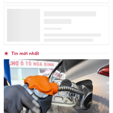
Kỳ họp không thường lệ lần
thứ nhất, Quốc hội khóa XVI
sẽ xem xét 33 nội dung
Tử vi tuần mới từ 3-9/8/2026
của 12 con giáp: Tý nhiều tiền,
Mùi bị hiểu lầm
Con số may mắn hôm nay
3/8/2026 năm sinh ăn LỘC
trong ngày