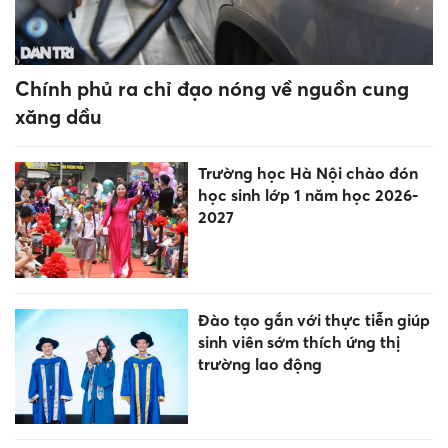
Tử vi thứ 2 ngày 3/8/2026 của
12 con giáp: Mùi nghi ngờ, Tý
có tiền
Bão Dolphin giật trên cấp 17,
khi nào tác động thời tiết Biển
Đông?
Chiếc áo gây tò mò 'mặc thế
nào để không bị tuột'