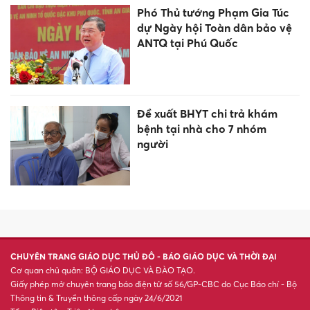
Điều gì xảy ra khi người uống
cà phê hằng ngày đột ngột
ngừng?
AI có thay thế nhà trị liệu?
Livestream cảnh 'bốc đầu' xe
để câu view, nam thanh niên bị
phạt 12,5 triệu đồng
Miền Bắc mưa suốt tuần tới