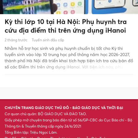
Kỳ thi lớp 10 tại Hà Nội: Phụ huynh tra
cứu địa điểm thi trên ứng dụng iHanoi
2 tháng trước
Tuyển sinh đầu cấp
Nhằm hỗ trợ học sinh và phụ huynh chuẩn bị tốt cho Kỳ thi
tuyển sinh vào lớp 10 trung học phổ thông năm học 2026-2027,
thành phố Hà Nội đã triển khai tích hợp tiện ích tra cứu bản đồ
số các Điểm thi trên ứng dụng iHanoi. Với tiện ích này, phụ
huynh và học sinh dễ dàng tìm kiếm địa điểm thi, xem thông
tin chi tiết và lựa chọn lộ trình di chuyển thuận tiện, tránh tình
trạng đến nhầm địa điểm thi hoặc đến muộn.
CHUYÊN TRANG GIÁO DỤC THỦ ĐÔ - BÁO GIÁO DỤC VÀ THỜI ĐẠI
Cơ quan chủ quản: BỘ GIÁO DỤC VÀ ĐÀO TẠO.
Giấy phép mở chuyên trang báo điện tử số 56/GP-CBC do Cục Báo chí - Bộ
Thông tin & Truyền thông cấp ngày 24/6/2021
Tổng Biên tập: Triệu Ngọc Lâm.