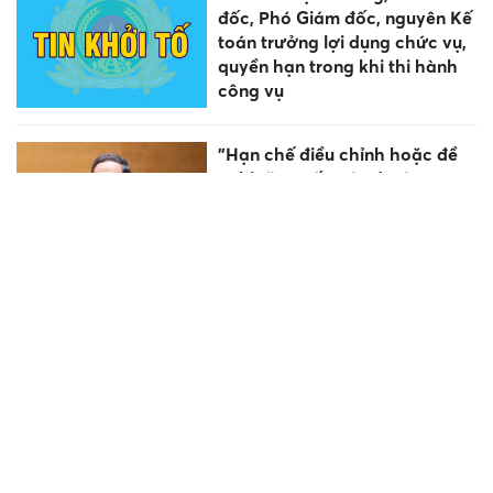
đốc, Phó Giám đốc, nguyên Kế
toán trưởng lợi dụng chức vụ,
quyền hạn trong khi thi hành
công vụ
"Hạn chế điều chỉnh hoặc đề
nghị tăng vốn các dự án quan
trọng quốc gia"
Gần 2.000 sinh viên Trường
Đại học Sư phạm Kỹ thuật
Hưng Yên nhận bằng tốt
nghiệp
Người thi hành công vụ cố ý