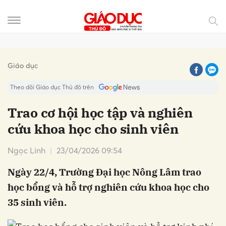
Gửi bình luận
Giáo dục
Theo dõi Giáo dục Thủ đô trên
Trao cơ hội học tập và nghiên
cứu khoa học cho sinh viên
Ngọc Linh
23/04/2026 09:54
Ngày 22/4, Trường Đại học Nông Lâm trao
học bổng và hỗ trợ nghiên cứu khoa học cho
Hủy
Gửi
35 sinh viên.