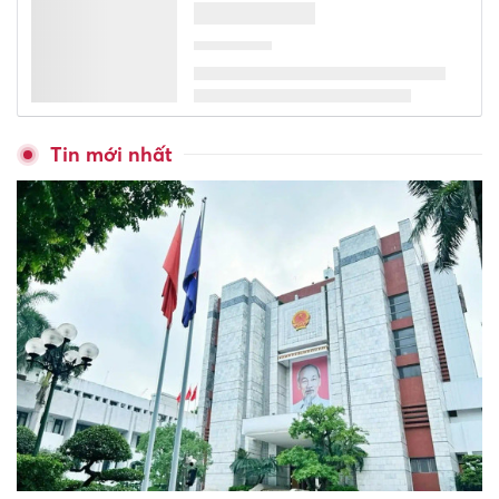
Kết thúc lọc ảo, nhiều đại học,
cao đẳng công bố điểm chuẩn
trúng tuyển 2026
Điểm chuẩn Đại học Xây dựng
Hà Nội tăng, cao nhất 28 điểm
Giáo dục trước thềm năm học
mới: Tái cấu trúc mạng lưới,
đổi mới tư duy quản trị