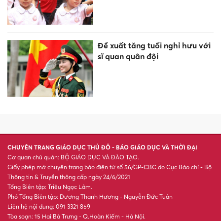
CẬP NHẬT ĐIỂM CHUẨN ĐẠI
HỌC 2026: Nhiều trường bắt
đầu công bố điểm chuẩn
Trường ĐH Bách khoa TPHCM
công bố điểm chuẩn, cao nhất
ở ngành Kỹ thuật Bán dẫn
Trường Đại học Đại Nam công
bố điểm chuẩn hệ đại học
chính quy năm 2026