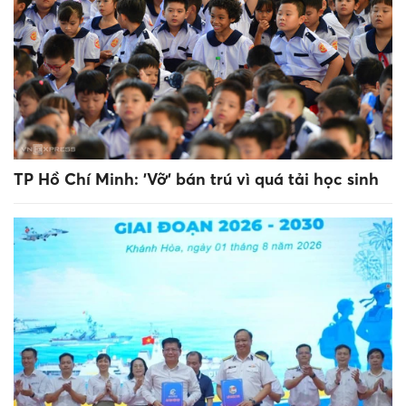
TP Hồ Chí Minh: 'Vỡ' bán trú vì quá tải học sinh