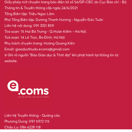
Giấy phép mở chuyên trang báo điện tử số 56/GP-CBC do Cục Báo chí - Bộ
Thông tin & Truyền thông cấp ngày 24/6/2021
Tổng Biên tập: Triệu Ngọc Lâm.
Phó Tổng Biên tập: Dương Thanh Hương - Nguyễn Đức Tuân
Liên hệ nội dung: 091 3321 859
Tòa soạn: 15 Hai Bà Trưng - Q.Hoàn Kiếm - Hà Nội.
Toà soạn: 14 Lê Trực, Ba Đình, Hà Nội
Phụ trách chuyên trang: Hoàng Quang Kiên
Email: giaoducthudo.ecoms@gmail.com
® Ghi rõ nguồn “Báo Giáo dục & Thời đại” khi phát hành lại thông tin từ
website.
Liên hệ Truyền thông - Quảng cáo
Phương Dung: 097 5972 115
Châu Ly: 086 6228 118