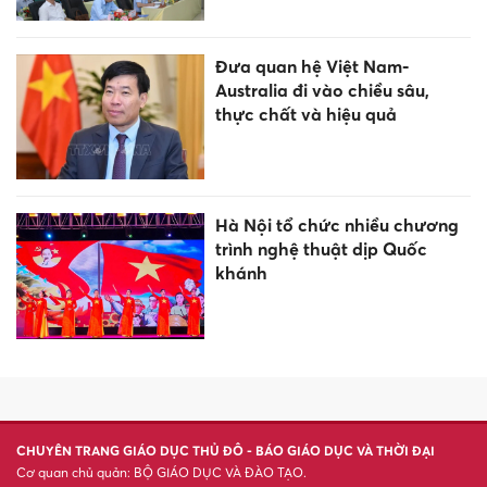
Đưa quan hệ Việt Nam-
Australia đi vào chiều sâu,
thực chất và hiệu quả
Hà Nội tổ chức nhiều chương
trình nghệ thuật dịp Quốc
khánh
CHUYÊN TRANG GIÁO DỤC THỦ ĐÔ - BÁO GIÁO DỤC VÀ THỜI ĐẠI
Cơ quan chủ quản: BỘ GIÁO DỤC VÀ ĐÀO TẠO.