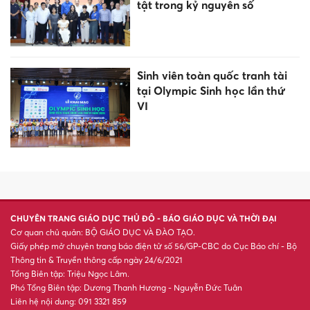
Quảng Ninh, Bắc Ninh đủ điều
kiện lên thành phố
Người phụ nữ Thanh Hóa biến
củ 'chống đói' thành đặc sản
vùng cao
Hà Nội: Siết chặt hoạt động
bến bãi ven sông Cầu