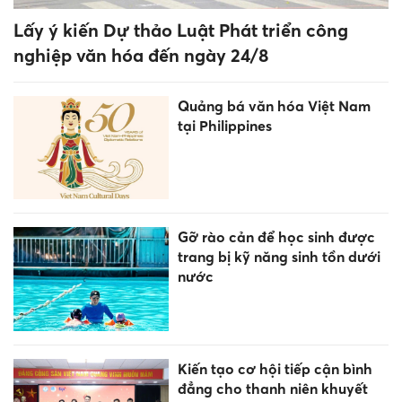
Video dọc chiếm sóng, người
dùng mắc kẹt giữa tốc độ và
nội dung chiều sâu
Công chức không được bổ
nhiệm làm lãnh đạo, quản lý
trong 6 trường hợp
'Quái kiệt AI' người Việt rời
Google, mở startup