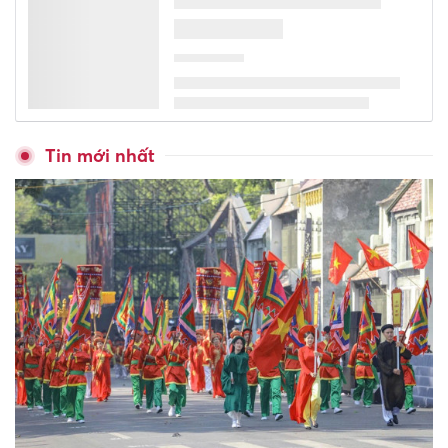
thành ngôn ngữ thứ hai
Thuận lợi nhất ngày 6/8/2026
- 4 con giáp được thần Tài tạo
điều kiện, đánh đâu thắng đó!
Cháy lớn chợ Biên Hòa, nhiều
ki-ốt bị thiêu rụi
Nên chọn mẫu đồng hồ thông
minh trẻ em dưới 2 triệu nào
tốt nhất cho bé?