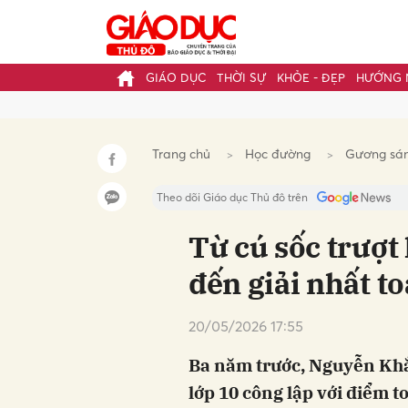
GIÁO DỤC
THỜI SỰ
KHỎE - ĐẸP
HƯỚNG 
Gửi 
Trang chủ
Học đường
Gương sá
Theo dõi Giáo dục Thủ đô trên
Từ cú sốc trượt 
đến giải nhất t
20/05/2026 17:55
Ba năm trước, Nguyễn Khắ
lớp 10 công lập với điểm t