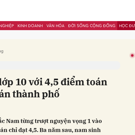
NGHIỆP
KINH DOANH
VĂN HÓA
ĐỜI SỐNG CỘNG ĐỒNG
HỌC Đ
bình luận
ng
lớp 10 với 4,5 điểm toán
oán thành phố
Hủy
G
c Nam từng trượt nguyện vọng 1 vào
oán chỉ đạt 4,5. Ba năm sau, nam sinh