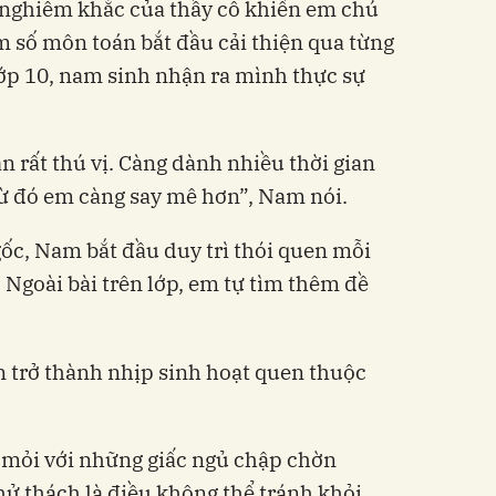
 nghiêm khắc của thầy cô khiến em chú
m số môn toán bắt đầu cải thiện qua từng
lớp 10, nam sinh nhận ra mình thực sự
 rất thú vị. Càng dành nhiều thời gian
 từ đó em càng say mê hơn”, Nam nói.
ốc, Nam bắt đầu duy trì thói quen mỗi
. Ngoài bài trên lớp, em tự tìm thêm đề
trở thành nhịp sinh hoạt quen thuộc
 mỏi với những giấc ngủ chập chờn
hử thách là điều không thể tránh khỏi.