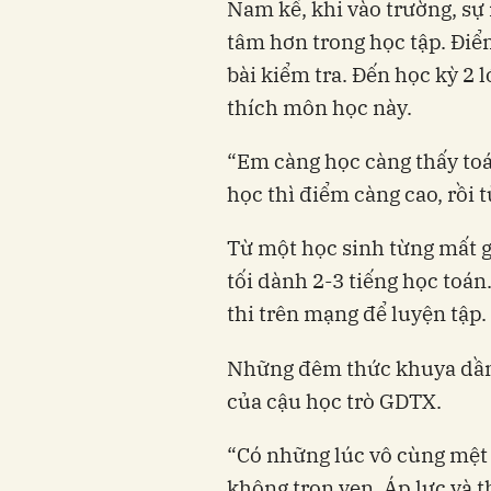
Nam kể, khi vào trường, sự
tâm hơn trong học tập. Điể
bài kiểm tra. Đến học kỳ 2 
thích môn học này.
“Em càng học càng thấy toán
học thì điểm càng cao, rồi
Từ một học sinh từng mất g
tối dành 2-3 tiếng học toán
thi trên mạng để luyện tập.
Những đêm thức khuya dần 
của cậu học trò GDTX.
“Có những lúc vô cùng mệt
không trọn vẹn. Áp lực và t