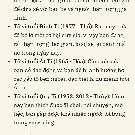
nhờ có lộc ăn uống dồi dào, có nhiều niềm vui
để chia sẻ với bạn bè và người thân trong gia
đình.
Tử vi tuổi Đinh Tị (1977 - Thổ):
Bạn suýt nữa
đã bỏ lỡ một cơ hội quý giá, vì vậy bạn đang
rất thận trọng thời gian, lo sợ sẽ lại đánh mất
nó trong ngày này.
Tử vi tuổi Ất Tị (1965 - Hỏa):
Cảm xúc của
bạn dễ dao động và bạn dễ bị ảnh hưởng bởi
các yếu tố bên ngoài, đặc biệt là nữ mệnh tuổi
Ất Tị.
Tử vi tuổi Quý Tị (1953, 2013 - Thủy):
Hôm
nay bạn thích được đi chơi, nói chuyện, mở
tiệc, bạn gặp được khá nhiều người tốt bụng
trong cuộc sống.