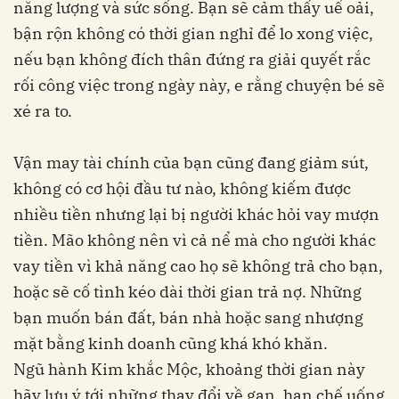
năng lượng và sức sống. Bạn sẽ cảm thấy uể oải,
bận rộn không có thời gian nghỉ để lo xong việc,
nếu bạn không đích thân đứng ra giải quyết rắc
rối công việc trong ngày này, e rằng chuyện bé sẽ
xé ra to.
Vận may tài chính của bạn cũng đang giảm sút,
không có cơ hội đầu tư nào, không kiếm được
nhiều tiền nhưng lại bị người khác hỏi vay mượn
tiền. Mão không nên vì cả nể mà cho người khác
vay tiền vì khả năng cao họ sẽ không trả cho bạn,
hoặc sẽ cố tình kéo dài thời gian trả nợ. Những
bạn muốn bán đất, bán nhà hoặc sang nhượng
mặt bằng kinh doanh cũng khá khó khăn.
Ngũ hành Kim khắc Mộc, khoảng thời gian này
hãy lưu ý tới những thay đổi về gan, hạn chế uống