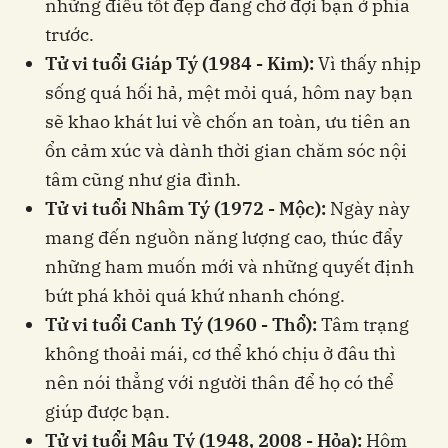
những điều tốt đẹp đang chờ đợi bạn ở phía
trước.
Tử vi tuổi Giáp Tý (1984 - Kim):
Vì thấy nhịp
sống quá hối hả, mệt mỏi quá, hôm nay bạn
sẽ khao khát lui về chốn an toàn, ưu tiên an
ổn cảm xúc và dành thời gian chăm sóc nội
tâm cũng như gia đình.
Tử vi tuổi Nhâm Tý (1972 - Mộc):
Ngày này
mang đến nguồn năng lượng cao, thúc đẩy
những ham muốn mới và những quyết định
bứt phá khỏi quá khứ nhanh chóng.
Tử vi tuổi Canh Tý (1960 - Thổ):
Tâm trạng
không thoải mái, cơ thể khó chịu ở đâu thì
nên nói thẳng với người thân để họ có thể
giúp được bạn.
Tử vi tuổi Mậu Tý (1948, 2008 - Hỏa):
Hôm