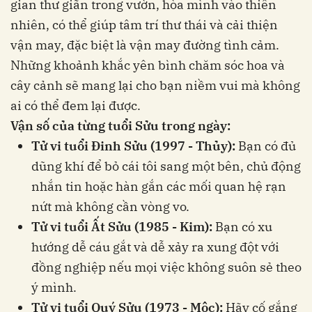
gian thư giãn trong vườn, hòa mình vào thiên
nhiên, có thể giúp tâm trí thư thái và cải thiện
vận may, đặc biệt là vận may đường tình cảm.
Những khoảnh khắc yên bình chăm sóc hoa và
cây cảnh sẽ mang lại cho bạn niềm vui mà không
ai có thể đem lại được.
Vận số của từng tuổi Sửu trong ngày:
Tử vi tuổi Đinh Sửu (1997 - Thủy):
Bạn có đủ
dũng khí để bỏ cái tôi sang một bên, chủ động
nhắn tin hoặc hàn gắn các mối quan hệ rạn
nứt mà không cần vòng vo.
Tử vi tuổi Ất Sửu (1985 - Kim):
Bạn có xu
hướng dễ cáu gắt và dễ xảy ra xung đột với
đồng nghiệp nếu mọi việc không suôn sẻ theo
ý mình.
Tử vi tuổi Quý Sửu (1973 - Mộc):
Hãy cố gắng