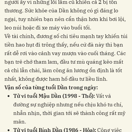
người ấy vì những lỗi lầm cũ khiến cả 2 bị tổn
thương. Sức khỏe của Dần không có gì đáng lo
ngại, tuy nhiên bạn nên cẩn thận hơn khi bơi lội,
leo núi hoặc đi xe máy vào buổi tối.
Về tài chính, đương số chi tiêu mạnh tay khiến túi
tiền hao hụt đi trông thấy, nếu cứ đà này thì bạn
rất dễ rơi vào cảnh vay mượn vào cuối tháng. Các
bạn trẻ chớ tham lam, đầu tư mù quáng kẻo mất
cả chì lẫn chài, làm công ăn lương ổn định là tốt
nhất, không được ham hố đầu tư liều lĩnh.
Vận số của từng tuổi Dần trong ngày:
Tử vi tuổi Mậu Dần (1998 - Thổ):
Vất vả
đường sự nghiệp nhưng nếu chịu khó tu chí,
nhẫn nhịn, thời gian tới sẽ thành công rất mỹ
mãn.
Tử vi tuổi Bính Dần (1986 - Hỏa):
Công việc