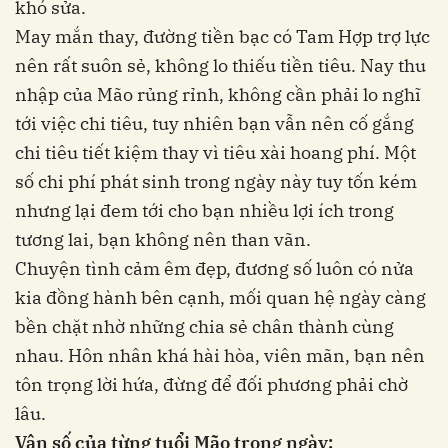
khó sửa.
May mắn thay, đường tiền bạc có Tam Hợp trợ lực
nên rất suôn sẻ, không lo thiếu tiền tiêu. Nay thu
nhập của Mão rủng rỉnh, không cần phải lo nghĩ
tới việc chi tiêu, tuy nhiên bạn vẫn nên cố gắng
chi tiêu tiết kiệm thay vì tiêu xài hoang phí. Một
số chi phí phát sinh trong ngày này tuy tốn kém
nhưng lại đem tới cho bạn nhiều lợi ích trong
tương lai, bạn không nên than vãn.
Chuyện tình cảm êm đẹp, đương số luôn có nửa
kia đồng hành bên cạnh, mối quan hệ ngày càng
bền chặt nhờ những chia sẻ chân thành cùng
nhau. Hôn nhân khá hài hòa, viên mãn, bạn nên
tôn trọng lời hứa, đừng để đối phương phải chờ
lâu.
Vận số của từng tuổi Mão trong ngày: