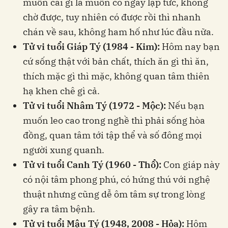
muốn cái gì là muốn có ngay lập tức, không
chờ được, tuy nhiên có được rồi thì nhanh
chán về sau, không ham hố như lúc đầu nữa.
Tử vi tuổi Giáp Tý (1984 - Kim):
Hôm nay bạn
cứ sống thật với bản chất, thích ăn gì thì ăn,
thích mặc gì thì mặc, không quan tâm thiên
hạ khen chê gì cả.
Tử vi tuổi Nhâm Tý (1972 - Mộc):
Nếu bạn
muốn leo cao trong nghề thì phải sống hòa
đồng, quan tâm tới tập thể và số đông mọi
người xung quanh.
Tử vi tuổi Canh Tý (1960 - Thổ):
Con giáp này
có nội tâm phong phú, có hứng thú với nghệ
thuật nhưng cũng dễ ôm tâm sự trong lòng
gây ra tâm bệnh.
Tử vi tuổi Mậu Tý (1948, 2008 - Hỏa):
Hôm