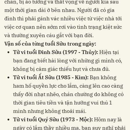
chán, bị ảo tưởng và thất vọng về người kia sau
một thời gian dài ở bên nhau. Người đã có gia
đình thì phải gánh vác nhiều việc từ việc nhà tới
việc cơ quan nên sớm rơi vào tình trạng kiệt sức
và thường xuyên cáu gắt với bạn đời.
Vận số của từng tuổi Sửu trong ngày:
Tử vi tuổi Đinh Sửu (1997 - Thủy):
Hiện tại
bạn đang biết hài lòng với những gì mình có,
không bị cảm giác thiếu hụt và chưa đủ.
Tử vi tuổi Ất Sửu (1985 - Kim):
Bạn không
ham hố quyền lực cho lắm, càng lên cao càng
thấy đời nhạt nhẽo, chán chường do không có
thời gian tiêu tiền và tận hưởng vui thú 1
mình nhưng không thoải mái.
Tử vi tuổi Quý Sửu (1973 - Mộc):
Hôm nay là
ngày có lắm thầy nhiều ma, bạn suy nghĩ phải