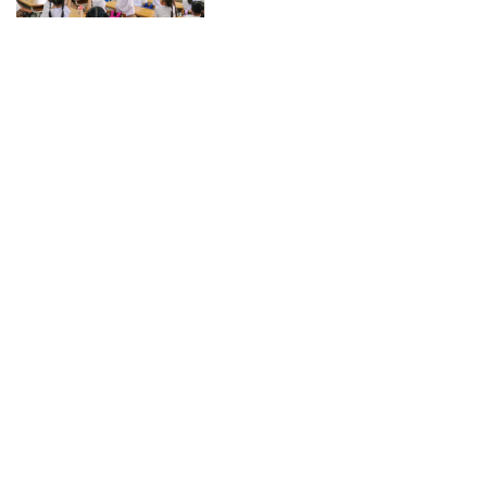
Trải nghiệm mùa nhãn lồng
Hưng Yên
Thông báo mới nhất về lịch
nghỉ lễ Quốc khánh năm 2026
Mang kỹ thuật chăn nuôi về
tận buôn làng M’Drắk