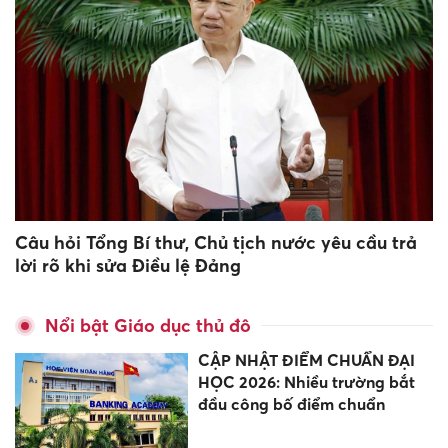
Câu hỏi Tổng Bí thư, Chủ tịch nước yêu cầu trả
lời rõ khi sửa Điều lệ Đảng
Nổi bật Giáo dục thủ đô
CẬP NHẬT ĐIỂM CHUẨN ĐẠI
HỌC 2026: Nhiều trường bắt
đầu công bố điểm chuẩn