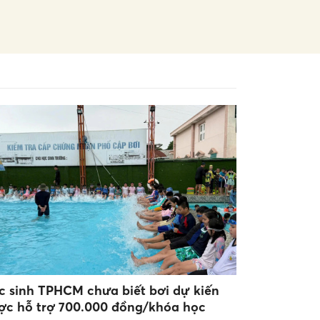
c sinh TPHCM chưa biết bơi dự kiến
ợc hỗ trợ 700.000 đồng/khóa học