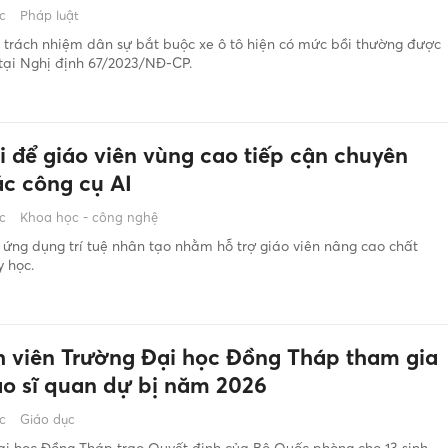
c
Pháp luật
trách nhiệm dân sự bắt buộc xe ô tô hiện có mức bồi thường được
tại Nghị định 67/2023/NĐ-CP.
i để giáo viên vùng cao tiếp cận chuyên
ác công cụ AI
c
Khoa học - công nghệ
ứng dụng trí tuệ nhân tạo nhằm hỗ trợ giáo viên nâng cao chất
 học.
nh viên Trường Đại học Đồng Tháp tham gia
ạo sĩ quan dự bị năm 2026
c
Giáo dục
ại học Đồng Tháp trao Quyết định của Bộ Quốc phòng cho 13 sinh