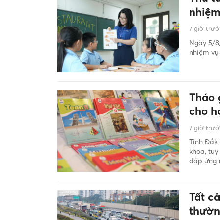
nhiệm
7 giờ trướ
Ngày 5/8/
nhiệm vụ
Tháo 
cho h
7 giờ trướ
Tỉnh Đắk 
khoa, tuy
đáp ứng 
Tất c
thườn