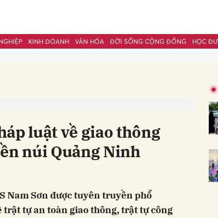
NGHIỆP
KINH DOANH
VĂN HÓA
ĐỜI SỐNG CỘNG ĐỒNG
HỌC Đ
bình luận
áp luật về giao thông
iền núi Quảng Ninh
Hủy
G
 Nam Sơn được tuyên truyền phổ
 trật tự an toàn giao thông, trật tự công