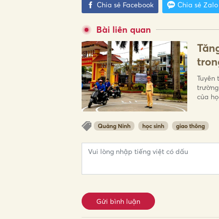
Chia sẻ Facebook
Chia sẻ Zalo
Bài liên quan
Tăng
tron
Tuyên 
trường
của học
Quảng Ninh
học sinh
giao thông
Gửi bình luận