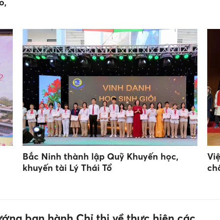
o,
Bắc Ninh thành lập Quỹ Khuyến học,
Vi
khuyến tài Lý Thái Tổ
ch
ướng ban hành Chỉ thị về thực hiện các