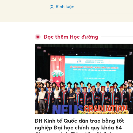
(0) Bình luận
Đọc thêm Học đường
ĐH Kinh tế Quốc dân trao bằng tốt
nghiệp Đại học chính quy khóa 64