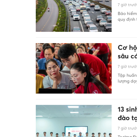
7 giờ trướ
Bảo hiểm 
quy định 
Cơ hộ
sâu c
7 giờ trướ
Tập huấn 
lượng dạy
13 si
đào t
7 giờ trướ
Trường Đ