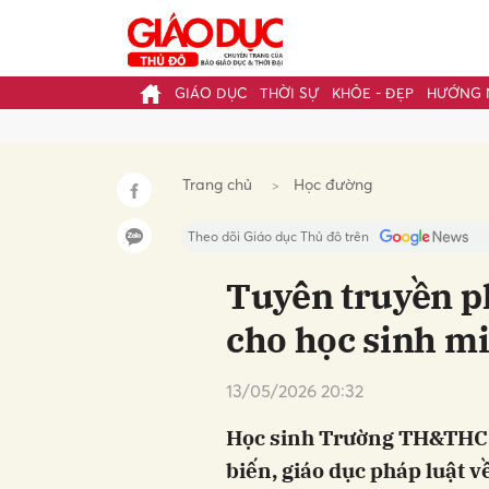
GIÁO DỤC
THỜI SỰ
KHỎE - ĐẸP
HƯỚNG 
Gửi 
Trang chủ
Học đường
Theo dõi Giáo dục Thủ đô trên
Tuyên truyền ph
cho học sinh m
13/05/2026 20:32
Học sinh Trường TH&THCS
biến, giáo dục pháp luật về