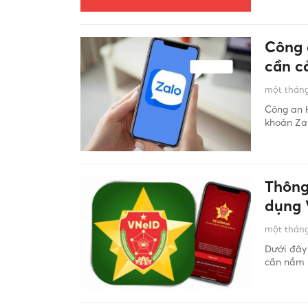
Công 
cần c
một tháng
Công an H
khoản Zal
Thông
dụng 
một tháng
Dưới đây 
cần nắm 