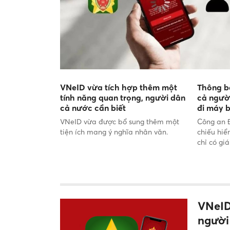
VNeID vừa tích hợp thêm một
Thông b
tính năng quan trọng, người dân
cả ngườ
cả nước cần biết
đi máy 
VNeID vừa được bổ sung thêm một
Công an 
tiện ích mang ý nghĩa nhân văn.
chiếu hiể
chỉ có giá
VNeID
người