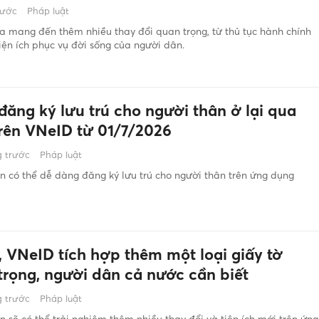
rước
Pháp luật
 mang đến thêm nhiều thay đổi quan trọng, từ thủ tục hành chính
iện ích phục vụ đời sống của người dân.
đăng ký lưu trú cho người thân ở lại qua
rên VNeID từ 01/7/2026
 trước
Pháp luật
 có thể dễ dàng đăng ký lưu trú cho người thân trên ứng dụng
, VNeID tích hợp thêm một loại giấy tờ
trọng, người dân cả nước cần biết
 trước
Pháp luật
 sẽ có thể trải nghiệm thêm nhiều thay đổi và tiện ích mới trên ứng