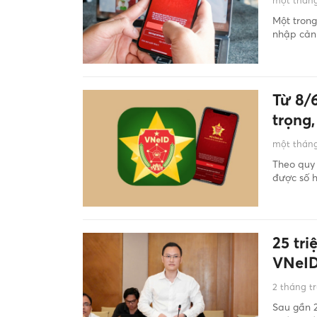
một tháng
Một trong
nhập cản
Từ 8/6
trọng
một tháng
Theo quy 
được số h
25 tri
VNeID,
2 tháng t
Sau gần 2