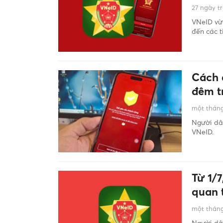
27 ngày t
VNeID vừa
đến các t
Cách 
đêm t
một tháng
Người dân
VNeID.
Từ 1/7
quan 
một tháng
Người dân