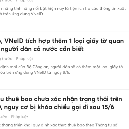
 trước
Pháp luật
 những tính năng nổi bật hiện nay là tiện ích tra cứu thông tin xuất
h trên ứng dụng VNeID.
, VNeID tích hợp thêm 1 loại giấy tờ quan
, người dân cả nước cần biết
 trước
Pháp luật
định mới của Bộ Công an, người dân sẽ có thêm một loại giấy tờ
óa trên ứng dụng VNeID từ ngày 8/6.
ệu thuê bao chưa xác nhận trạng thái trên
 nguy cơ bị khóa chiều gọi đi sau 15/6
rước
Pháp luật
 tháng triển khai quy định xác thực thuê bao theo Thông tư số