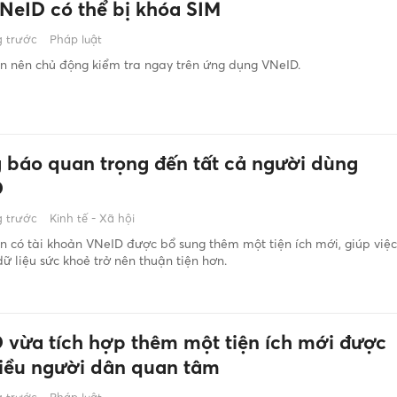
VNeID có thể bị khóa SIM
 trước
Pháp luật
n nên chủ động kiểm tra ngay trên ứng dụng VNeID.
 báo quan trọng đến tất cả người dùng
D
 trước
Kinh tế - Xã hội
 có tài khoản VNeID được bổ sung thêm một tiện ích mới, giúp việc
dữ liệu sức khoẻ trở nên thuận tiện hơn.
 vừa tích hợp thêm một tiện ích mới được
hiều người dân quan tâm