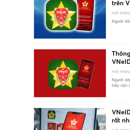
trên 
một tháng
Người dâ
Thông
VNeI
một tháng
Người dân
tiếp cận 
VNeID
rất n