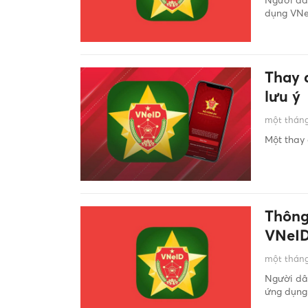
dụng VNeI
Thay 
lưu ý
một tháng
Một thay 
Thông
VNeI
một tháng
Người dân
ứng dụng