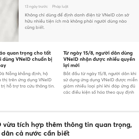
13 ngày trước
Pháp luật
Không chỉ dùng để định danh điện tử VNeID còn sở
hữu nhiều tiện ích mà không phải người dùng nào
cũng biết.
áo quan trọng cho tất
Từ ngày 15/8, người dân dùng
i dùng VNeID chuẩn bị
VNeID nhận được nhiều quyền
bay
lợi mới
Đà Nẵng khẳng định, hộ
Bắt đầu từ ngày 15/8, người dân khi
n thị trên ứng dụng VNeID
sử dụng ứng dụng VNeID được miễn
 trị hỗ trợ tra cứu thông tin.
giảm nhiều loại phí khi đáp ứng đủ
các điều kiện số hóa theo quy định
mới nhất của Chính phủ.
 vừa tích hợp thêm thông tin quan trọng,
 dân cả nước cần biết