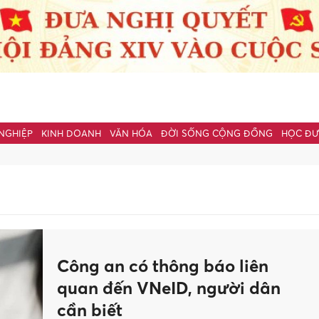
NGHIỆP
KINH DOANH
VĂN HÓA
ĐỜI SỐNG CỘNG ĐỒNG
HỌC Đ
Công an có thông báo liên
quan đến VNeID, người dân
cần biết