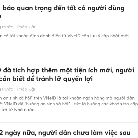
 báo quan trọng đến tất cả người dùng
D
 trước
Pháp luật
 có tài khoản định danh điện tử VNeID cần lưu ý cập nhật mới.
 đã tích hợp thêm một tiện ích mới, người
ần biết để tránh lỡ quyền lợi
 trước
Pháp luật
n an sinh xã hội" trên VNeID là tài khoản ngân hàng mà người dân
với VNeID để "hưởng an sinh xã hội" - tức là hưởng các khoản trợ cấp
hi trả từ Nhà nước.
2 ngày nữa, người dân chưa làm việc sau