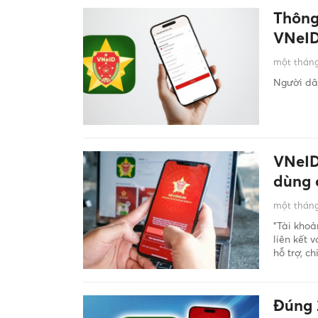
Thông
VNeI
một tháng
Người dân
VNeID
dùng c
một tháng
"Tài khoả
liên kết 
hỗ trợ, c
Đúng 