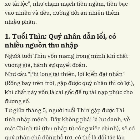
xe tài lộc”, như chạm mạch tiền ngầm, tiền bạc
vào nhiều và đều, đường đời an nhiên thêm
nhiều phần.
1. Tuổi Thìn: Quý nhân dẫn lối, có
nhiều nguồn thu nhập
Người tuổi Thìn vốn mang trong mình khí chất
vương giả, hành sự quyết đoán.
Như câu "Phi long tại thiên, lợi kiến đại nhân"
(Rồng bay trên trời, gặp được quý nhân thì có lợi),
khí chất này vốn là cái gốc để tụ tài nạp phúc cho
đương số.
Từ giữa tháng 5, người tuổi Thìn gặp được Tài
tinh nhập mệnh. Đây không phải là hư danh, về
mặt Chính tài (thu nhập từ công việc chính), sẽ có
quý nhân chủ động hỗ trợ, có thể là đối tác lâu