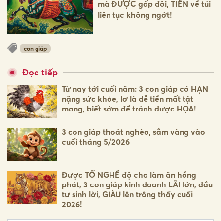
mà ĐƯỢC gấp đôi, TIỀN về túi
liên tục không ngớt!
con giáp
Đọc tiếp
Từ nay tới cuối năm: 3 con giáp có HẠN
nặng sức khỏe, lơ là dễ tiền mất tật
mang, biết sớm để tránh được HỌA!
3 con giáp thoát nghèo, sắm vàng vào
cuối tháng 5/2026
Được TỔ NGHỀ độ cho làm ăn hồng
phát, 3 con giáp kinh doanh LÃI lớn, đầu
tư sinh lời, GIÀU lên trông thấy cuối
2026!