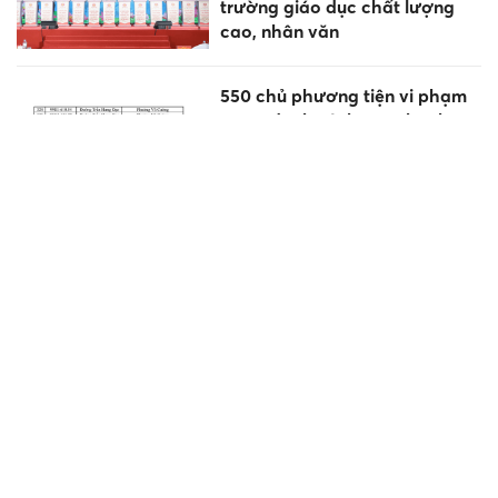
trường giáo dục chất lượng
cao, nhân văn
550 chủ phương tiện vi phạm
trong danh sách sau nhanh
chóng nộp phạt nguội theo
Nghị định 168
Thi công ngày đêm đưa
trường nội trú vùng biên về
đích trước năm học mới
6 dấu hiệu cảnh báo thận suy
yếu