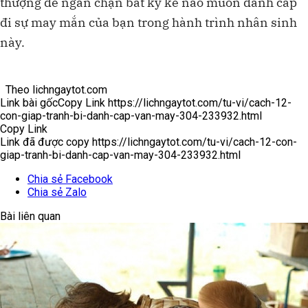
thượng để ngăn chặn bất kỳ kẻ nào muốn đánh cắp
đi sự may mắn của bạn trong hành trình nhân sinh
này.
Theo
lichngaytot.com
Link bài gốc
Copy Link
https://lichngaytot.com/tu-vi/cach-12-
con-giap-tranh-bi-danh-cap-van-may-304-233932.html
Copy Link
Link đã được copy
https://lichngaytot.com/tu-vi/cach-12-con-
giap-tranh-bi-danh-cap-van-may-304-233932.html
Chia sẻ Facebook
Chia sẻ Zalo
Bài liên quan