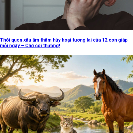
Thói quen xấu âm thầm hủy hoại tương lai của 12 con giáp
mỗi ngày – Chớ coi thường!