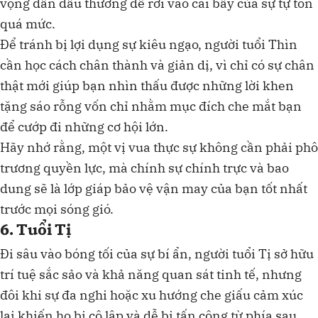
vọng dẫn đầu thường dễ rơi vào cái bẫy của sự tự tôn
quá mức.
Để tránh bị lợi dụng sự kiêu ngạo, người tuổi Thìn
cần học cách chân thành và giản dị, vì chỉ có sự chân
thật mới giúp bạn nhìn thấu được những lời khen
tặng sáo rỗng vốn chỉ nhằm mục đích che mắt bạn
để cướp đi những cơ hội lớn.
Hãy nhớ rằng, một vị vua thực sự không cần phải phô
trương quyền lực, mà chính sự chính trực và bao
dung sẽ là lớp giáp bảo vệ vận may của bạn tốt nhất
trước mọi sóng gió.
6. Tuổi Tị
Đi sâu vào bóng tối của sự bí ẩn, người tuổi Tị sở hữu
trí tuệ sắc sảo và khả năng quan sát tinh tế, nhưng
đôi khi sự đa nghi hoặc xu hướng che giấu cảm xúc
lại khiến họ bị cô lập và dễ bị tấn công từ phía sau.