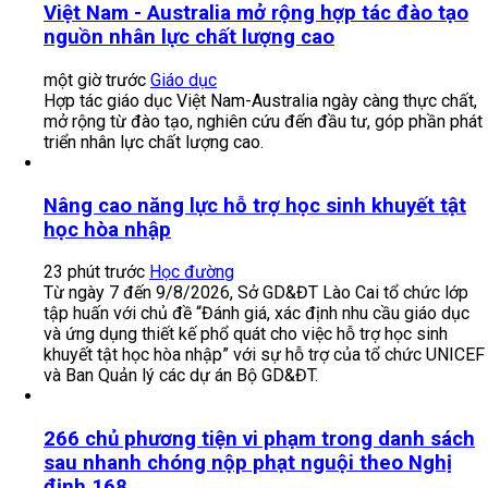
Việt Nam - Australia mở rộng hợp tác đào tạo
nguồn nhân lực chất lượng cao
một giờ trước
Giáo dục
Hợp tác giáo dục Việt Nam-Australia ngày càng thực chất,
mở rộng từ đào tạo, nghiên cứu đến đầu tư, góp phần phát
triển nhân lực chất lượng cao.
Nâng cao năng lực hỗ trợ học sinh khuyết tật
học hòa nhập
23 phút trước
Học đường
Từ ngày 7 đến 9/8/2026, Sở GD&ĐT Lào Cai tổ chức lớp
tập huấn với chủ đề “Đánh giá, xác định nhu cầu giáo dục
và ứng dụng thiết kế phổ quát cho việc hỗ trợ học sinh
khuyết tật học hòa nhập” với sự hỗ trợ của tổ chức UNICEF
và Ban Quản lý các dự án Bộ GD&ĐT.
266 chủ phương tiện vi phạm trong danh sách
sau nhanh chóng nộp phạt nguội theo Nghị
định 168