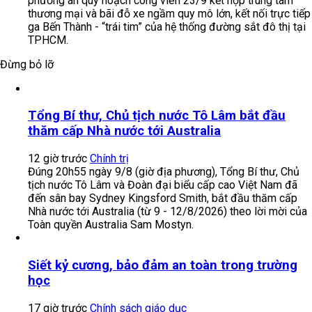
phương án quy hoạch công viên 23/9 kết hợp trung tâm
thương mại và bãi đỗ xe ngầm quy mô lớn, kết nối trực tiếp
ga Bến Thành - “trái tim” của hệ thống đường sắt đô thị tại
TPHCM.
Đừng bỏ lỡ
Tổng Bí thư, Chủ tịch nước Tô Lâm bắt đầu
thăm cấp Nhà nước tới Australia
12 giờ trước
Chính trị
Đúng 20h55 ngày 9/8 (giờ địa phương), Tổng Bí thư, Chủ
tịch nước Tô Lâm và Đoàn đại biểu cấp cao Việt Nam đã
đến sân bay Sydney Kingsford Smith, bắt đầu thăm cấp
Nhà nước tới Australia (từ 9 - 12/8/2026) theo lời mời của
Toàn quyền Australia Sam Mostyn.
Siết kỷ cương, bảo đảm an toàn trong trường
học
17 giờ trước
Chính sách giáo dục