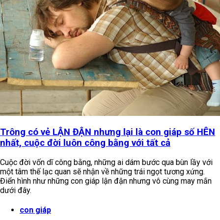
Trông có vẻ LẬN ĐẬN nhưng lại là con giáp số HÊN
nhất, cuộc đời luôn công bằng với tất cả
Cuộc đời vốn dĩ công bằng, những ai dám bước qua bùn lầy với
một tâm thế lạc quan sẽ nhận về những trái ngọt tương xứng.
Điển hình như những con giáp lận đận nhưng vô cùng may mắn
dưới đây.
con giáp