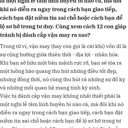
là một nghi lễ tâm linh huyền bí nào cả, mà đôi
khi nó diễn ra ngay trong cách bạn giao tiếp,
cách bạn đặt niềm tin sai chỗ hoặc cách bạn để
lộ sơ hở trong tư duy. Cùng xem cách 12 con giáp
tránh bị đánh cắp vận may ra sao?
Trong tử vi, vận may (hay còn gọi là cát khí) vốn dĩ là
sự cộng hưởng giữa thiên thời - địa lợi - nhân hòa.
Khi bạn sở hữu một bản mệnh rực rỡ, bạn sẽ tỏa ra
một luồng hào quang thu hút những điều tốt đẹp,
nhưng đồng thời, nó cũng thu hút cả những sự đố kỵ
và những mối quan hệ mang tính ký sinh.
Việc bị đánh cắp vận may không nhất thiết phải là
một nghi lễ tâm linh huyền bí nào cả, mà đôi khi nó
diễn ra ngay trong cách bạn giao tiếp, cách bạn đặt
niềm tin sai chỗ hoặc cách bạn để lộ sơ hở trong tư