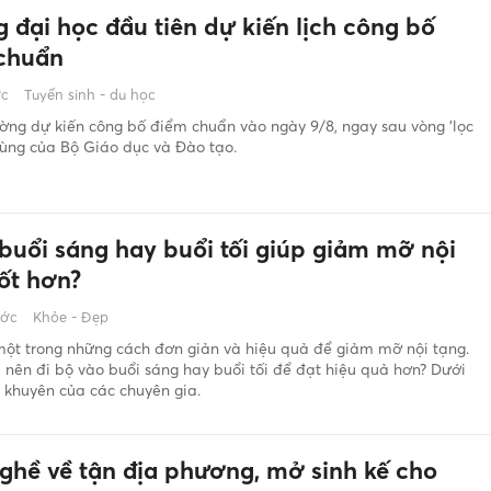
 đại học đầu tiên dự kiến lịch công bố
chuẩn
ớc
Tuyển sinh - du học
ờng dự kiến công bố điểm chuẩn vào ngày 9/8, ngay sau vòng 'lọc
cùng của Bộ Giáo dục và Đào tạo.
 buổi sáng hay buổi tối giúp giảm mỡ nội
tốt hơn?
ước
Khỏe - Đẹp
một trong những cách đơn giản và hiệu quả để giảm mỡ nội tạng.
, nên đi bộ vào buổi sáng hay buổi tối để đạt hiệu quả hơn? Dưới
i khuyên của các chuyên gia.
ghề về tận địa phương, mở sinh kế cho