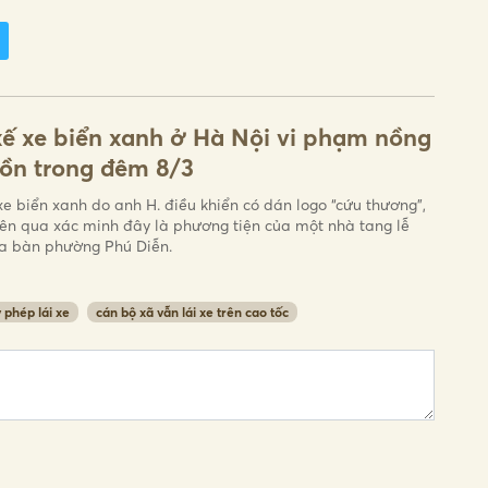
xế xe biển xanh ở Hà Nội vi phạm nồng
ồn trong đêm 8/3
xe biển xanh do anh H. điều khiển có dán logo “cứu thương”,
iên qua xác minh đây là phương tiện của một nhà tang lễ
ịa bàn phường Phú Diễn.
 phép lái xe
cán bộ xã vẫn lái xe trên cao tốc