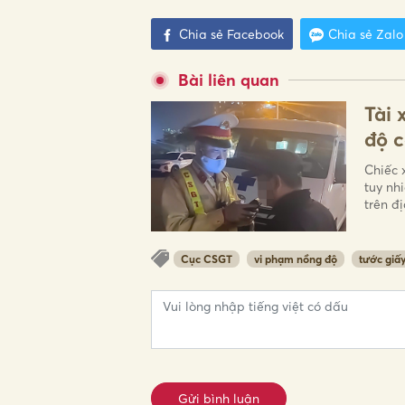
Chia sẻ Facebook
Chia sẻ Zalo
Bài liên quan
Tài 
độ c
Chiếc 
tuy nh
trên đ
Cục CSGT
vi phạm nồng độ
tước giấy
Gửi bình luận