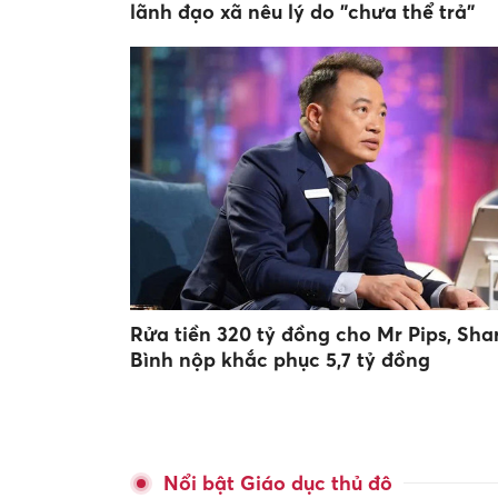
lãnh đạo xã nêu lý do "chưa thể trả"
Rửa tiền 320 tỷ đồng cho Mr Pips, Sha
Bình nộp khắc phục 5,7 tỷ đồng
Nổi bật Giáo dục thủ đô