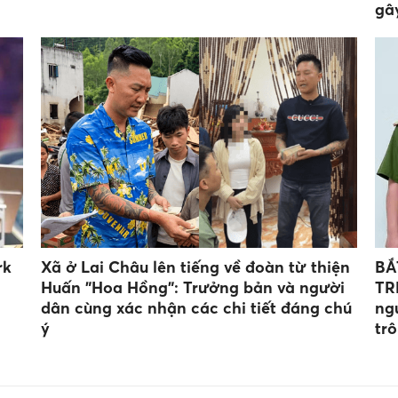
gâ
rk
Xã ở Lai Châu lên tiếng về đoàn từ thiện
BẮ
Huấn "Hoa Hồng": Trưởng bản và người
TR
dân cùng xác nhận các chi tiết đáng chú
ng
ý
trô