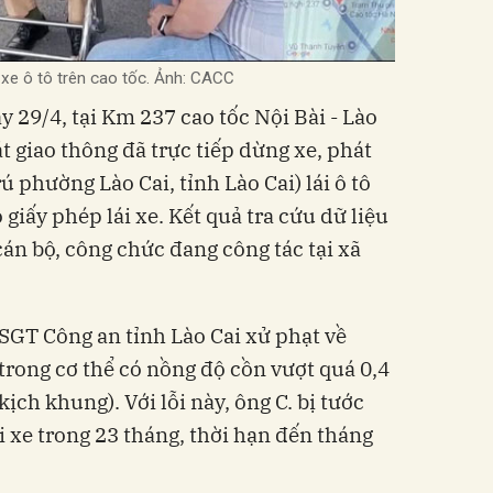
i xe ô tô trên cao tốc. Ảnh: CACC
 29/4, tại Km 237 cao tốc Nội Bài - Lào
át giao thông đã trực tiếp dừng xe, phát
ú phường Lào Cai, tỉnh Lào Cai) lái ô tô
 giấy phép lái xe. Kết quả tra cứu dữ liệu
cán bộ, công chức đang công tác tại xã
CSGT Công an tỉnh Lào Cai xử phạt về
 trong cơ thể có nồng độ cồn vượt quá 0,4
ịch khung). Với lỗi này, ông C. bị tước
 xe trong 23 tháng, thời hạn đến tháng