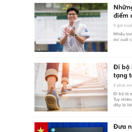
Những
điểm 
9 giờ trư
Nhiều trư
ảo' cuối 
Đi bộ
tạng 
9 phút tr
Đi bộ là 
Tuy nhiên
đây là lờ
Đưa n