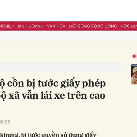
NGHIỆP
KINH DOANH
VĂN HÓA
ĐỜI SỐNG CỘNG ĐỒNG
HỌC Đ
bình luận
 cồn bị tước giấy phép
bộ xã vẫn lái xe trên cao
Hủy
G
18:58
khung, bị tước quyền sử dụng giấy