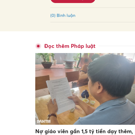
(0) Bình luận
Đọc thêm Pháp luật
Nợ giáo viên gần 1,5 tỷ tiền dạy thêm,