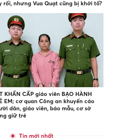
y rối, nhưng Vua Quạt cũng bị khởi tố?
T KHẨN CẤP giáo viên BẠO HÀNH
Ẻ EM; cơ quan Công an khuyến cáo
ười dân, giáo viên, báo mẫu, cơ sở
ng giữ trẻ
Tin mới nhất