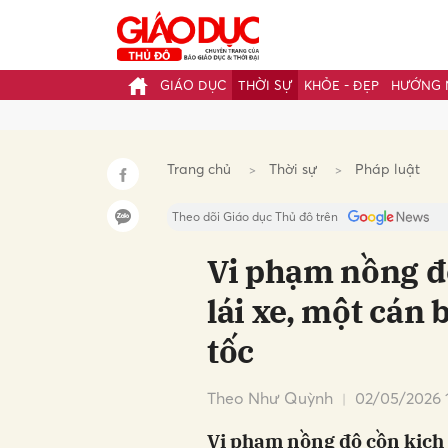
GIÁO DỤC
THỜI SỰ
KHỎE - ĐẸP
HƯỚNG 
Gửi 
Trang chủ
Thời sự
Pháp luật
Theo dõi Giáo dục Thủ đô trên
Vi phạm nồng độ
lái xe, một cán 
tốc
Theo Như Quỳnh
02/05/2026 
Vi phạm nồng độ cồn kịch 