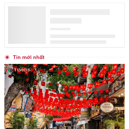
Bắc Ninh thành lập Quỹ
Khuyến học, khuyến tài Lý
Thái Tổ
Hơn 200.000 học sinh ở Nghệ
An được đề xuất miễn phí
sách giáo khoa
Việt Nam tham dự Trại hè
Khoa học châu Á 2026 tại
Hong Kong (Trung Quốc)
Hiến kế nâng chất Kỳ thi tốt