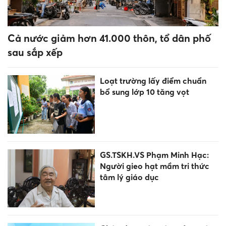
nghiệp THPT đáp ứng yêu cầu
mới
Rèn kỹ năng xây dựng tình
bạn đẹp, phòng chống bạo
lực học đường
Phường trung tâm TP Hà Nội
thành lập Trường liên cấp
Huỳnh Thúc Kháng
GS.TSKH.VS Phạm Minh Hạc: