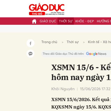
GIÁO DỤC
THỜI SỰ
KHỎE - ĐẸP
HƯỚNG 
Gửi 
Trang chủ
Thời sự
Kinh tế - Xã h
Theo dõi Giáo dục Thủ đô trên
XSMN 15/6 - Kế
hôm nay ngày 
Khôi Nguyên
15/06/2026 17:32
XSMN 15/6/2026. Kết quả x
KQXSMN ngày 15/6. KQXSM