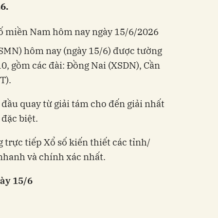
6.
SMN) hôm nay (ngày 15/6) được tường
10, gồm các đài: Đồng Nai (XSDN), Cần
T).
ầu quay từ giải tám cho đến giải nhất
 đặc biệt.
ực tiếp Xổ số kiến thiết các tỉnh/
hanh và chính xác nhất.
ày 15/6