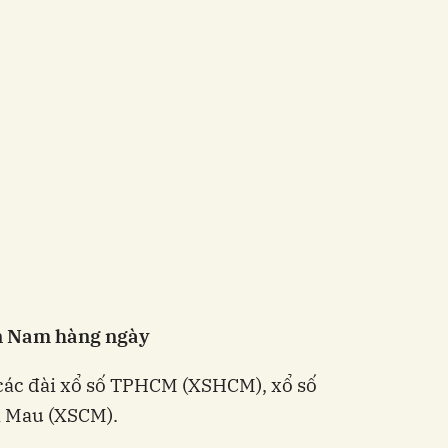
n Nam hàng ngày
các đài xổ số TPHCM (XSHCM), xổ số
à Mau (XSCM).