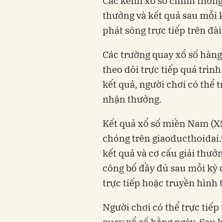
Các kênh xổ số chính thống 
thưởng và kết quả sau mỗi k
phát sóng trực tiếp trên đà
Các trường quay xổ số hàn
theo dõi trực tiếp quá trình
kết quả, người chơi có thể t
nhận thưởng.
Kết quả xổ số miền Nam (X
chóng trên giaoducthoidai.
kết quả và cơ cấu giải thưở
công bố đầy đủ sau mỗi kỳ 
trực tiếp hoặc truyền hình 
Người chơi có thể trực tiếp
quay xổ số hằng ngày. Sau 