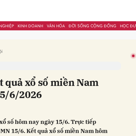
NGHIỆP
KINH DOANH
VĂN HÓA
ĐỜI SỐNG CỘNG ĐỒNG
HỌC Đ
bình luận
ội
t quả xổ số miền Nam
15/6/2026
Hủy
G
ổ số hôm nay ngày 15/6. Trực tiếp
N 15/6. Kết quả xổ số miền Nam hôm