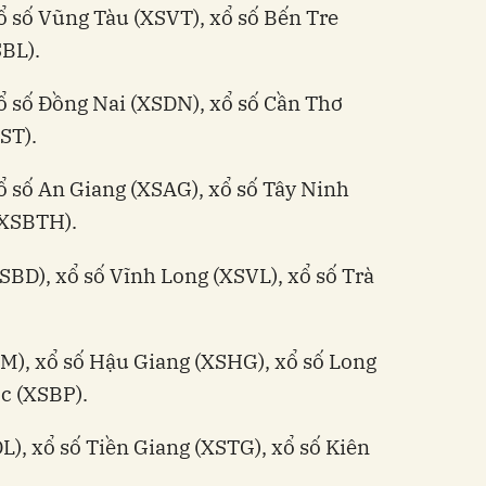
ổ số Vũng Tàu (XSVT), xổ số Bến Tre
SBL).
ổ số Đồng Nai (XSDN), xổ số Cần Thơ
ST).
ổ số An Giang (XSAG), xổ số Tây Ninh
(XSBTH).
SBD), xổ số Vĩnh Long (XSVL), xổ số Trà
), xổ số Hậu Giang (XSHG), xổ số Long
c (XSBP).
L), xổ số Tiền Giang (XSTG), xổ số Kiên