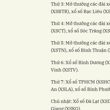
Thứ 3: Mở thưởng các đài x
(XSBTR), xổ số Bạc Liêu (X
Thứ 4: Mở thưởng các đài x
(XSCT), xổ số Sóc Trăng (XS
Thứ 5: Mở thưởng các đài x
(XSTN), xổ số Bình Thuận 
Thứ 6: Xổ số Bình Dương (X
Vinh (XSTV).
Thứ 7: Xổ số TPHCM (XSHCM
An (XSLA), xổ số Bình Phướ
Chủ nhật: Xổ số Đà Lạt (XSD
Giang (XSKG).