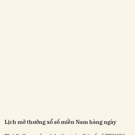
Lịch mở thưởng xổ số miền Nam hàng ngày