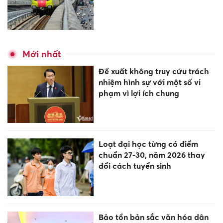
Mới nhất
Đề xuất không truy cứu trách
nhiệm hình sự với một số vi
phạm vì lợi ích chung
Loạt đại học từng có điểm
chuẩn 27-30, năm 2026 thay
đổi cách tuyển sinh
Bảo tồn bản sắc văn hóa dân