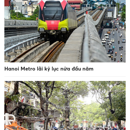
Hanoi Metro lãi kỷ lục nửa đầu năm