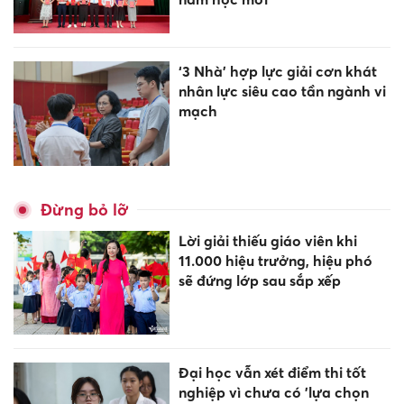
‘3 Nhà’ hợp lực giải cơn khát
nhân lực siêu cao tần ngành vi
mạch
Đừng bỏ lỡ
Lời giải thiếu giáo viên khi
11.000 hiệu trưởng, hiệu phó
sẽ đứng lớp sau sắp xếp
Đại học vẫn xét điểm thi tốt
nghiệp vì chưa có 'lựa chọn