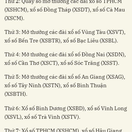
Thứ 2: Quay số mở thưởng các đài xổ số TPHCM
(XSHCM), xổ số Đồng Tháp (XSDT), xổ số Cà Mau
(XSCM).
Thứ 3: Mở thưởng các đài xổ số Vũng Tàu (XSVT),
xổ số Bến Tre (XSBTR), xổ số Bạc Liêu (XSBL).
Thứ 4: Mở thưởng các đài xổ số Đồng Nai (XSDN),
xổ số Cần Thơ (XSCT), xổ số Sóc Trăng (XSST).
Thứ 5: Mở thưởng các đài xổ số An Giang (XSAG),
xổ số Tây Ninh (XSTN), xổ số Bình Thuận
(XSBTH).
Thứ 6: Xổ số Bình Dương (XSBD), xổ số Vĩnh Long
(XSVL), xổ số Trà Vinh (XSTV).
Thứ 7: Xổ số TPHCM (XSHCM), xổ số Hậu Giang