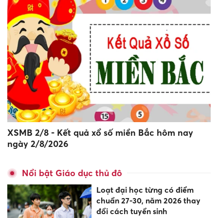
XSMB 2/8 - Kết quả xổ số miền Bắc hôm nay
ngày 2/8/2026
Nổi bật Giáo dục thủ đô
Loạt đại học từng có điểm
chuẩn 27-30, năm 2026 thay
đổi cách tuyển sinh