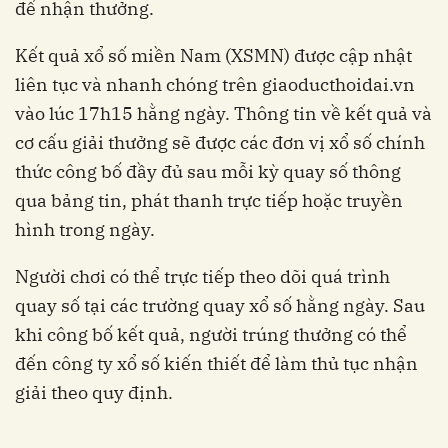
để nhận thưởng.
Kết quả xổ số miền Nam (XSMN) được cập nhật
liên tục và nhanh chóng trên giaoducthoidai.vn
vào lúc 17h15 hằng ngày. Thông tin về kết quả và
cơ cấu giải thưởng sẽ được các đơn vị xổ số chính
thức công bố đầy đủ sau mỗi kỳ quay số thông
qua bảng tin, phát thanh trực tiếp hoặc truyền
hình trong ngày.
Người chơi có thể trực tiếp theo dõi quá trình
quay số tại các trường quay xổ số hằng ngày. Sau
khi công bố kết quả, người trúng thưởng có thể
đến công ty xổ số kiến thiết để làm thủ tục nhận
giải theo quy định.