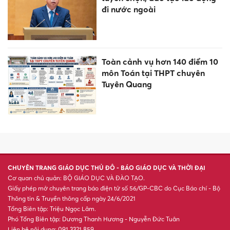
đi nước ngoài
Toàn cảnh vụ hơn 140 điểm 10
môn Toán tại THPT chuyên
Tuyên Quang
CHUYÊN TRANG GIÁO DỤC THỦ ĐÔ - BÁO GIÁO DỤC VÀ THỜI ĐẠI
Cơ quan chủ quản: BỘ GIÁO DỤC VÀ ĐÀO TẠO.
Giấy phép mở chuyên trang báo điện tử số 56/GP-CBC do Cục Báo chí - Bộ
Thông tin & Truyền thông cấp ngày 24/6/2021
Tổng Biên tập: Triệu Ngọc Lâm.
Phó Tổng Biên tập: Dương Thanh Hương - Nguyễn Đức Tuân
Liên hệ nội dung: 091 3321 859