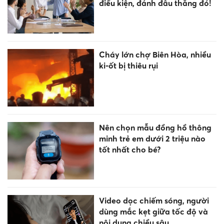
điều kiện, đánh đâu thắng đó!
Cháy lớn chợ Biên Hòa, nhiều
ki-ốt bị thiêu rụi
Nên chọn mẫu đồng hồ thông
minh trẻ em dưới 2 triệu nào
tốt nhất cho bé?
Video dọc chiếm sóng, người
dùng mắc kẹt giữa tốc độ và
nội dung chiều sâu