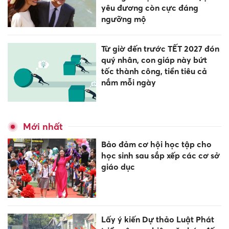
yêu đương còn cực đáng
ngưỡng mộ
Từ giờ đến trước TẾT 2027 đón
quý nhân, con giáp này bứt
tốc thành công, tiền tiêu cả
nắm mỗi ngày
Mới nhất
Bảo đảm cơ hội học tập cho
học sinh sau sắp xếp các cơ sở
giáo dục
Lấy ý kiến Dự thảo Luật Phát