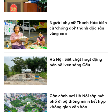
Người phụ nữ Thanh Hóa biến
củ 'chống đói' thành đặc sản
vùng cao
Hà Nội: Siết chặt hoạt động
bến bãi ven sông Cầu
Cận cảnh nơi Hà Nội sắp mở
phố đi bộ thông minh kết hợp
không gian văn hóa