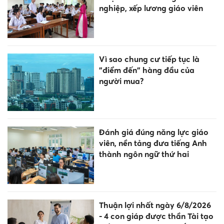
nghiệp, xếp lương giáo viên
Vì sao chung cư tiếp tục là
"điểm đến" hàng đầu của
người mua?
Đánh giá đúng năng lực giáo
viên, nền tảng đưa tiếng Anh
thành ngôn ngữ thứ hai
Thuận lợi nhất ngày 6/8/2026
- 4 con giáp được thần Tài tạo