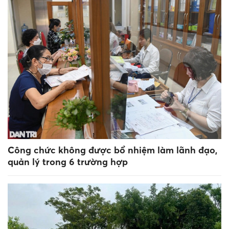
Công chức không được bổ nhiệm làm lãnh đạo,
quản lý trong 6 trường hợp