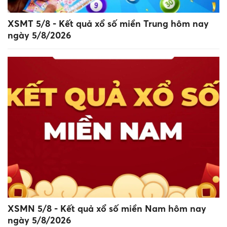
XSMT 5/8 - Kết quả xổ số miền Trung hôm nay
ngày 5/8/2026
XSMN 5/8 - Kết quả xổ số miền Nam hôm nay
ngày 5/8/2026