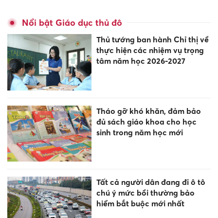
Nổi bật Giáo dục thủ đô
Thủ tướng ban hành Chỉ thị về
thực hiện các nhiệm vụ trọng
tâm năm học 2026-2027
Tháo gỡ khó khăn, đảm bảo
đủ sách giáo khoa cho học
sinh trong năm học mới
Tất cả người dân đang đi ô tô
chú ý mức bồi thường bảo
hiểm bắt buộc mới nhất