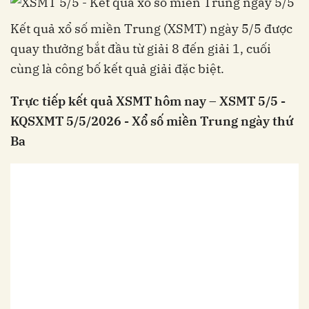
Kết quả xổ số miền Trung (XSMT) ngày 5/5 được
quay thưởng bắt đầu từ giải 8 đến giải 1, cuối
cùng là công bố kết quả giải đặc biệt.
Trực tiếp kết quả XSMT hôm nay – XSMT 5/5 -
KQSXMT 5/5/2026 - Xổ số miền Trung ngày thứ
Ba