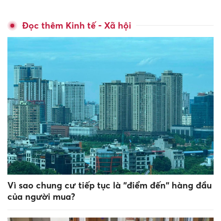
Đọc thêm Kinh tế - Xã hội
Vì sao chung cư tiếp tục là "điểm đến" hàng đầu
của người mua?