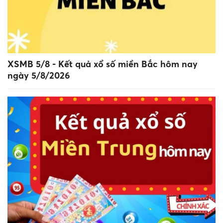
XSMB 5/8 - Kết quả xổ số miền Bắc hôm nay
ngày 5/8/2026