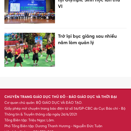
VI
Trở lại bục giảng sau nhiều
năm làm quản lý
CHUYÊN TRANG GIÁO DỤC THỦ ĐÔ - BÁO GIÁO DỤC VÀ THỜI ĐẠI
Cơ quan chủ quản: BỘ GIÁO DỤC VÀ ĐÀO TẠO.
Giấy phép mở chuyên trang báo điện tử số 56/GP-CBC do Cục Báo chí - Bộ
Thông tin & Truyền thông cấp ngày 24/6/2021
Tổng Biên tập: Triệu Ngọc Lâm.
Phó Tổng Biên tập: Dương Thanh Hương - Nguyễn Đức Tuân