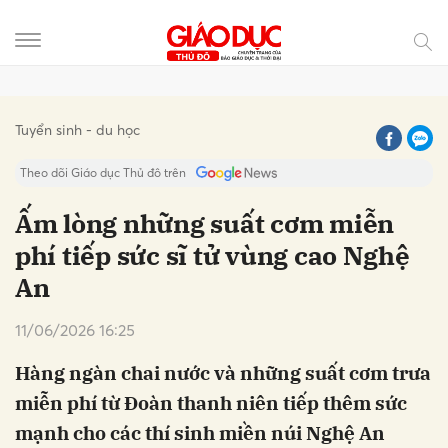
Gửi bình luận
Tuyển sinh - du học
Theo dõi Giáo dục Thủ đô trên
Ấm lòng những suất cơm miễn
phí tiếp sức sĩ tử vùng cao Nghệ
An
11/06/2026 16:25
Hàng ngàn chai nước và những suất cơm trưa
Hủy
Gửi
miễn phí từ Đoàn thanh niên tiếp thêm sức
mạnh cho các thí sinh miền núi Nghệ An