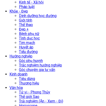
Kinh tế - Xã hội
Pháp luật
Khỏe - Đẹp
Dinh dưỡng học đường
Giới tính
Thể thao
Đẹp +
Bệnh phụ nữ
Tình dục học
Tim mạch
Huyết áp
Tiểu đường
Hướng nghiệp
Góc phụ huynh
Trắc nghiệm hướng nghiệp
Góc chuyên gia tư vấn
Kinh doanh
Tiêu dùng
Thương hiệu
Văn hóa
Tử vi - Phong Thủy
Thế giới Sao
Trải nghiệm (Ăn - Xem - Đi)
Horoscope