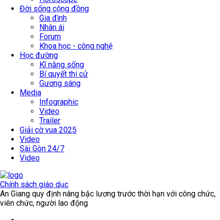
Đời sống cộng đồng
Gia đình
Nhân ái
Forum
Khoa học - công nghệ
Học đường
Kĩ năng sống
Bí quyết thi cử
Gương sáng
Media
Infographic
Video
Trailer
Giải cờ vua 2025
Video
Sài Gòn 24/7
Video
Chính sách giáo dục
An Giang quy định nâng bậc lương trước thời hạn với công chức,
viên chức, người lao động