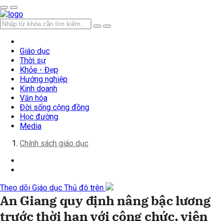
Giáo dục
Thời sự
Khỏe - Đẹp
Hướng nghiệp
Kinh doanh
Văn hóa
Đời sống cộng đồng
Học đường
Media
Chính sách giáo dục
Theo dõi Giáo dục Thủ đô trên
An Giang quy định nâng bậc lương
trước thời hạn với công chức, viên