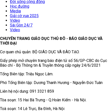
Đời sống cộng đồng
Học đường
Media
Giải cờ vua 2025
Video
Sài Gòn 24/7
Video
CHUYÊN TRANG GIÁO DỤC THỦ ĐÔ - BÁO GIÁO DỤC VÀ
THỜI ĐẠI
Cơ quan chủ quản: BỘ GIÁO DỤC VÀ ĐÀO TẠO.
Giấy phép mở chuyên trang báo điện tử số 56/GP-CBC do Cục
Báo chí - Bộ Thông tin & Truyền thông cấp ngày 24/6/2021
Tổng Biên tập: Triệu Ngọc Lâm.
Phó Tổng Biên tập: Dương Thanh Hương - Nguyễn Đức Tuân
Liên hệ nội dung: 091 3321 859
Tòa soạn: 15 Hai Bà Trưng - Q.Hoàn Kiếm - Hà Nội.
Toà soạn: 14 Lê Trực, Ba Đình, Hà Nội