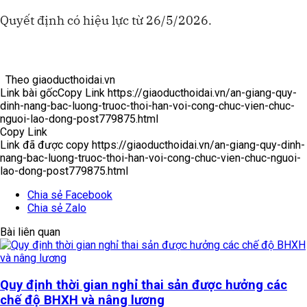
Quyết định có hiệu lực từ 26/5/2026.
Theo
giaoducthoidai.vn
Link bài gốc
Copy Link
https://giaoducthoidai.vn/an-giang-quy-
dinh-nang-bac-luong-truoc-thoi-han-voi-cong-chuc-vien-chuc-
nguoi-lao-dong-post779875.html
Copy Link
Link đã được copy
https://giaoducthoidai.vn/an-giang-quy-dinh-
nang-bac-luong-truoc-thoi-han-voi-cong-chuc-vien-chuc-nguoi-
lao-dong-post779875.html
Chia sẻ Facebook
Chia sẻ Zalo
Bài liên quan
Quy định thời gian nghỉ thai sản được hưởng các
chế độ BHXH và nâng lương