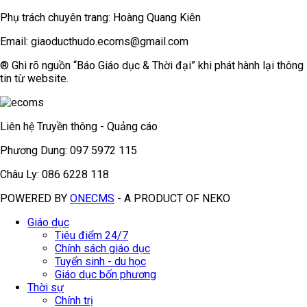
Phụ trách chuyên trang: Hoàng Quang Kiên
Email: giaoducthudo.ecoms@gmail.com
® Ghi rõ nguồn “Báo Giáo dục & Thời đại” khi phát hành lại thông
tin từ website.
Liên hệ Truyền thông - Quảng cáo
Phương Dung: 097 5972 115
Châu Ly: 086 6228 118
POWERED BY
ONE
CMS
- A PRODUCT OF
NEKO
Giáo dục
Tiêu điểm 24/7
Chính sách giáo dục
Tuyển sinh - du học
Giáo dục bốn phương
Thời sự
Chính trị