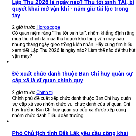
Lập Thu 2026 là ngày nào? Thu tới sinh TÀI, bí
quyết khai mở vận khí - nắm giữ tài lộc trong
tay
2 giờ trước
Horoscope
Có quan niệm rằng "Thu tới sinh tài", nhằm khẳng định rằng
mùa thu chính là mùa thu hoạch kho tàng vận may sau
những tháng ngày gieo trồng kiên nhẫn. Hãy cùng tìm hiểu
xem tiết Lập Thu 2026 là ngày nào? Làm thế nào để thu hút
vận may?
Đề xuất chức danh thuộc Ban Chỉ huy quân sự
cấp xã là sĩ quan chính quy
2 giờ trước
Chính trị
Chính phủ đề xuất xếp chức danh thuộc Ban Chỉ huy quân
sự cấp xã vào nhóm chức vụ, chức danh của sĩ quan. Chỉ
huy trưởng Ban Chỉ huy quân sự cấp xã được xếp cùng
nhóm chức danh Tiểu đoàn trưởng.
Phó Chủ tịch tỉnh Đắk Lắk yêu cầu công khai