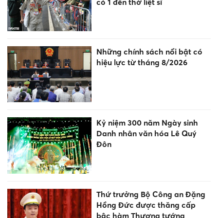
Quảng Trị: 5 thí sinh bị hủy kết
quả thi tốt nghiệp THPT vì
gian lận
Tiếp sức cho trường dân tộc
nội trú ươm mầm nguồn nhân
lực người DTTS
100 ngày cao điểm tháo gỡ
điểm nghẽn chuyển đổi số:
Tăng tốc để Nghị quyết 57 đi
vào cuộc sống