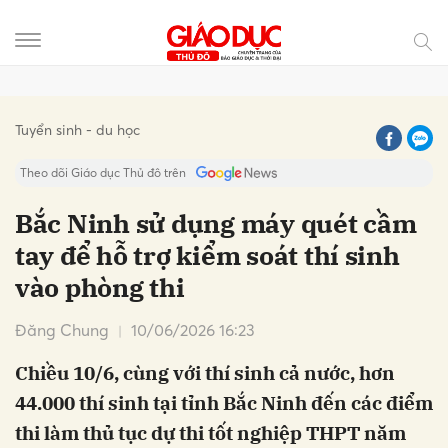
Gửi bình luận
Tuyển sinh - du học
Theo dõi Giáo dục Thủ đô trên
Bắc Ninh sử dụng máy quét cầm
tay để hỗ trợ kiểm soát thí sinh
vào phòng thi
Đăng Chung
10/06/2026 16:23
Chiều 10/6, cùng với thí sinh cả nước, hơn
Hủy
Gửi
44.000 thí sinh tại tỉnh Bắc Ninh đến các điểm
thi làm thủ tục dự thi tốt nghiệp THPT năm