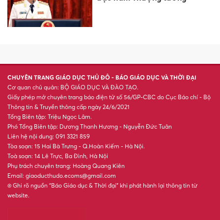
Phát triển giáo dục nghề
nghiệp tạo sinh kế bền vững
vùng khó Phú Thọ
Gắn đào tạo y khoa với thực
tiễn lâm sàng
Nâng mức trợ cấp người có
công, khuyến khích mỗi tỉnh
có 1 đền thờ liệt sĩ