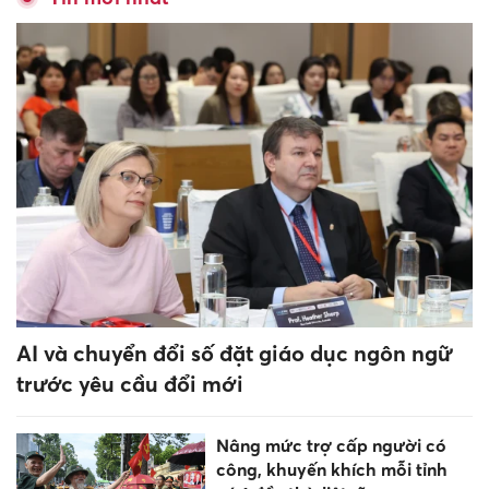
Phú Thọ tập huấn ứng dụng
AI, xây dựng nội dung số cho
cán bộ cấp xã
Một công trình của Việt Nam
tiếp tục lọt top kiến trúc đẹp
nhất thế giới năm 2026
Một giáo viên ở Cà Mau
không đứng lớp vẫn được
thanh toán tiền thỉnh giảng