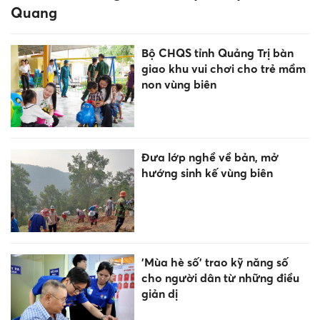
Quảng Trị tinh gọn hơn một
nửa đầu mối trường học sau
sắp xếp
Sinh viên đưa sử thi vào thế
giới số
Nóng: Khám xét nơi ở của
Huấn Hoa Hồng