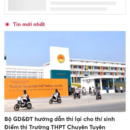
Sáp nhập 4 trường cao đẳng
thành Trường Cao đẳng Cà
Mau
Cần nâng cao đồng bộ chất
lượng của toàn hệ thống giáo
dục đại học
Hưng Yên đẩy nhanh tiến độ
lấy mẫu hài cốt liệt sĩ