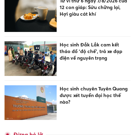
Tử vi thứ 6 ngày 7/8/2026 của
12 con giáp: Sửu chững lại,
Hợi giàu cát khí
Học sinh Đắk Lắk cam kết
tháo đồ 'độ chế', trả xe đạp
điện về nguyên trạng
Học sinh chuyên Tuyên Quang
được xét tuyển đại học thế
nào?
Đừng bỏ lỡ