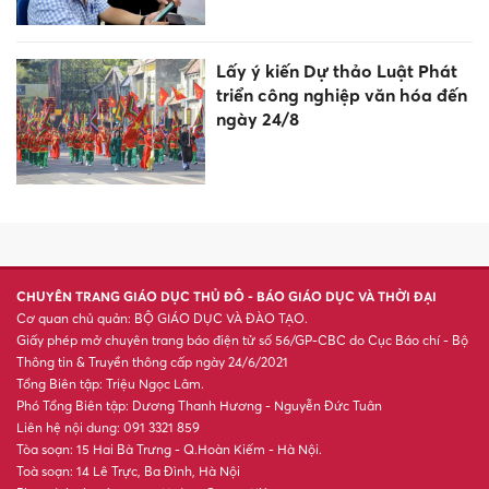
Đồng Tháp ban hành quy định
mới về hoạt động dạy thêm,
học thêm
Trao yêu thương đến bé Diệu
Linh, tiếp sức người mẹ ung
thư vượt nghịch cảnh
Bất ngờ: Huấn Hoa Hồng từng
là Chủ tịch công ty bất động
sản với slogan nổi tiếng “có
làm thì mới có ăn”