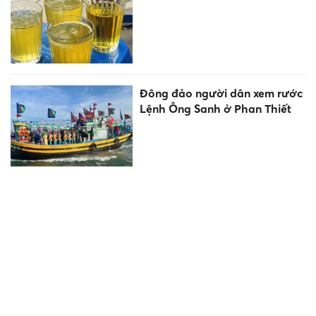
Đông đảo người dân xem rước
Lệnh Ông Sanh ở Phan Thiết
Hiệu trưởng hứa "bảo hành"
nếu sinh viên bị doanh
nghiệp... chê
Đề xuất BHYT chi trả khám
bệnh tại nhà cho 7 nhóm