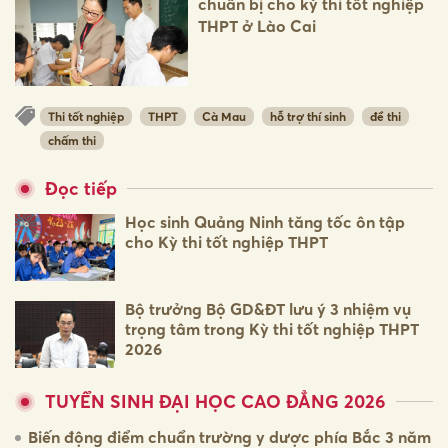
chuẩn bị cho kỳ thi tốt nghiệp
THPT ở Lào Cai
Thi tốt nghiệp
THPT
Cà Mau
hỗ trợ thí sinh
đề thi
chấm thi
Đọc tiếp
Học sinh Quảng Ninh tăng tốc ôn tập
cho Kỳ thi tốt nghiệp THPT
Bộ trưởng Bộ GD&ĐT lưu ý 3 nhiệm vụ
trọng tâm trong Kỳ thi tốt nghiệp THPT
2026
TUYỂN SINH ĐẠI HỌC CAO ĐẲNG 2026
Biến động điểm chuẩn trường y dược phía Bắc 3 năm