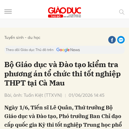
Gửi bình luận
Tuyển sinh - du học
Theo dõi Giáo dục Thủ đô trên
Bộ Giáo dục và Đào tạo kiểm tra
phương án tổ chức thi tốt nghiệp
THPT tại Cà Mau
Bài, ảnh: Tuấn Kiệt (TTXVN)
01/06/2026 14:45
Ngày 1/6, Tiến sĩ Lê Quân, Thứ trưởng Bộ
Hủy
Gửi
Giáo dục và Đào tạo, Phó trưởng Ban Chỉ đạo
cấp quốc gia Kỳ thi tốt nghiệp Trung học phổ