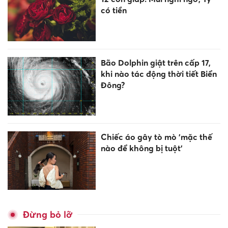
có tiền
Bão Dolphin giật trên cấp 17,
khi nào tác động thời tiết Biển
Đông?
Chiếc áo gây tò mò 'mặc thế
nào để không bị tuột'
Đừng bỏ lỡ