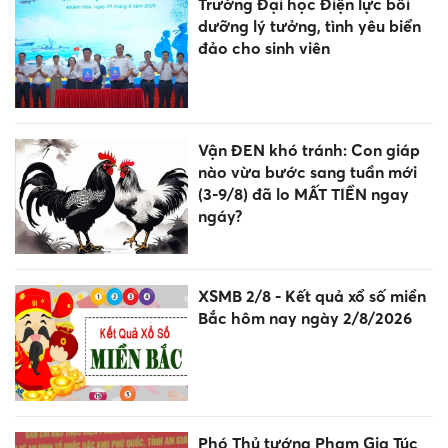
Trường Đại học Điện lực bồi
dưỡng lý tưởng, tình yêu biển
đảo cho sinh viên
Vận ĐEN khó tránh: Con giáp
nào vừa bước sang tuần mới
(3-9/8) đã lo MẤT TIỀN ngay
ngáy?
XSMB 2/8 - Kết quả xổ số miền
Bắc hôm nay ngày 2/8/2026
Phó Thủ tướng Phạm Gia Túc