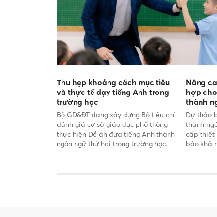
Thu hẹp khoảng cách mục tiêu
Nâng ca
và thực tế dạy tiếng Anh trong
hợp cho
trường học
thành n
Bộ GD&ĐT đang xây dựng Bộ tiêu chí
Dự thảo b
đánh giá cơ sở giáo dục phổ thông
thành ngô
thực hiện Đề án đưa tiếng Anh thành
cấp thiế
ngôn ngữ thứ hai trong trường học.
bảo khả n
tế.