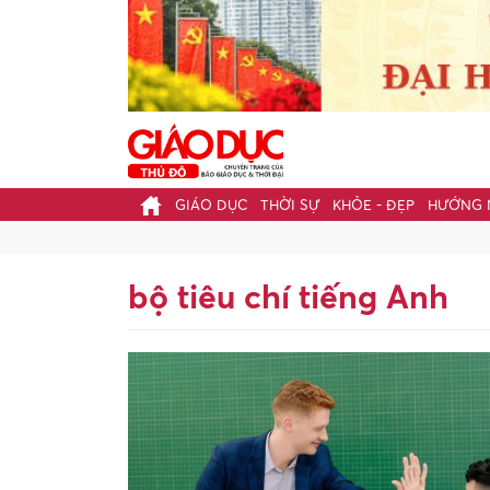
GIÁO DỤC
THỜI SỰ
KHỎE - ĐẸP
HƯỚNG 
bộ tiêu chí tiếng Anh