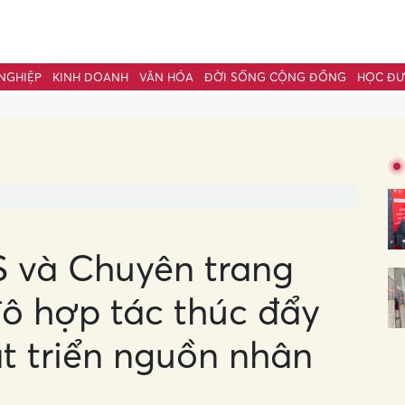
NGHIỆP
KINH DOANH
VĂN HÓA
ĐỜI SỐNG CỘNG ĐỒNG
HỌC Đ
bình luận
 và Chuyên trang
ô hợp tác thúc đẩy
Hủy
G
át triển nguồn nhân