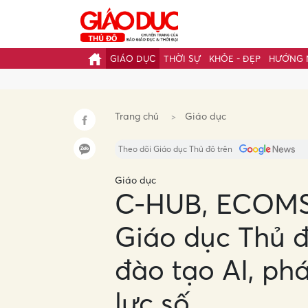
GIÁO DỤC
THỜI SỰ
KHỎE - ĐẸP
HƯỚNG 
Gửi 
Trang chủ
Giáo dục
Theo dõi Giáo dục Thủ đô trên
Giáo dục
C-HUB, ECOMS
Giáo dục Thủ đ
đào tạo AI, ph
lực số