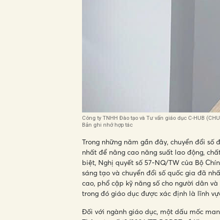
Công ty TNHH Đào tạo và Tư vấn giáo dục C-HUB (CHUB
Bản ghi nhớ hợp tác
Trong những năm gần đây, chuyển đổi số đ
nhất để nâng cao năng suất lao động, chấ
biệt, Nghị quyết số 57-NQ/TW của Bộ Chính
sáng tạo và chuyển đổi số quốc gia đã nh
cao, phổ cập kỹ năng số cho người dân và 
trong đó giáo dục được xác định là lĩnh vự
Đối với ngành giáo dục, một dấu mốc mang