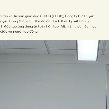
o tạo và Tư vấn giáo dục C-HUB (CHUB), Công ty CP Truyền
uyên trang Giáo dục Thủ đô đã chính thức ký kết Bản ghi
 đào tạo ứng dụng trí tuệ nhân tạo (AI), hiện thực hóa mục
 giáo và người lao động.