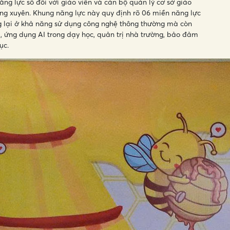
g lực số đối với giáo viên và cán bộ quản lý cơ sở giáo
g xuyên. Khung năng lực này quy định rõ 06 miền năng lực
g lại ở khả năng sử dụng công nghệ thông thường mà còn
, ứng dụng AI trong dạy học, quản trị nhà trường, bảo đảm
ục.