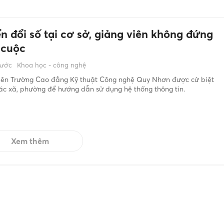
n đổi số tại cơ sở, giảng viên không đứng
 cuộc
rước
Khoa học - công nghệ
viên Trường Cao đẳng Kỹ thuật Công nghệ Quy Nhơn được cử biệt
ác xã, phường để hướng dẫn sử dụng hệ thống thông tin.
Xem thêm
ghiệp
Kinh doanh
Văn hóa
Đời sống cộng đồng
Học