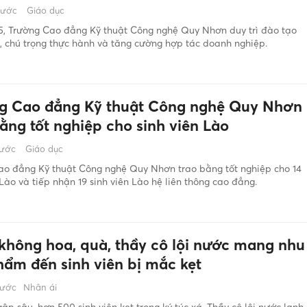
rước
Giáo dục
, Trường Cao đẳng Kỹ thuật Công nghệ Quy Nhơn duy trì đào tạo
 chú trọng thực hành và tăng cường hợp tác doanh nghiệp.
g Cao đẳng Kỹ thuật Công nghệ Quy Nhơn
ằng tốt nghiệp cho sinh viên Lào
rước
Giáo dục
ao đẳng Kỹ thuật Công nghệ Quy Nhơn trao bằng tốt nghiệp cho 14
 Lào và tiếp nhận 19 sinh viên Lào hệ liên thông cao đẳng.
 không hoa, quà, thầy cô lội nước mang nhu
hẩm đến sinh viên bị mắc kẹt
rước
Nhân ái
ập sâu, hơn 500 sinh viên kẹt trong ký túc xá. Thầy cô lội nước lạnh,