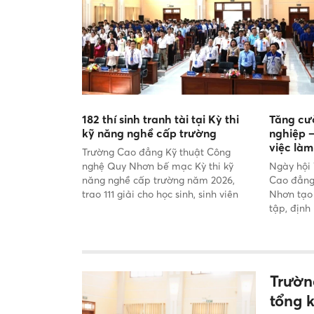
182 thí sinh tranh tài tại Kỳ thi
Tăng cư
kỹ năng nghề cấp trường
nghiệp –
việc là
Trường Cao đẳng Kỹ thuật Công
nghệ Quy Nhơn bế mạc Kỳ thi kỹ
Ngày hội 
năng nghề cấp trường năm 2026,
Cao đẳng
trao 111 giải cho học sinh, sinh viên
Nhơn tạo 
xuất sắc.
tập, định
viên.
Trườn
tổng 