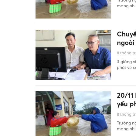
mang nhu
Chuyể
ngoài
8 tháng t
3 giảng 
phái về c
20/11
yếu p
8 tháng t
Trường ng
mang nhu