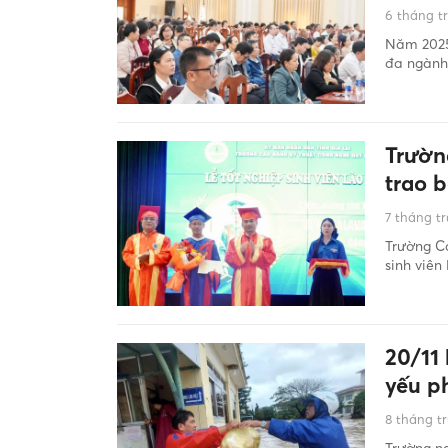
6 tháng t
Năm 2025
đa ngành,
Trườn
trao b
7 tháng t
Trường C
sinh viên
20/11
yếu p
8 tháng t
Trường ng