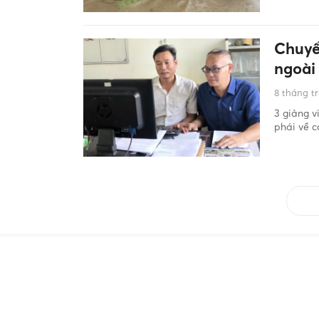
Chuyể
ngoài
8 tháng t
3 giảng 
phái về c
Giáo dục
Thời sự
Khỏe - Đẹp
Hướng n
Video
Sài Gòn 24/7
Video