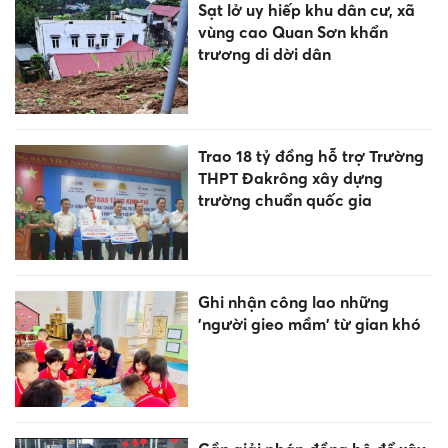
Sạt lở uy hiếp khu dân cư, xã
vùng cao Quan Sơn khẩn
trương di dời dân
Trao 18 tỷ đồng hỗ trợ Trường
THPT Đakrông xây dựng
trường chuẩn quốc gia
Ghi nhận công lao những
'người gieo mầm' từ gian khó