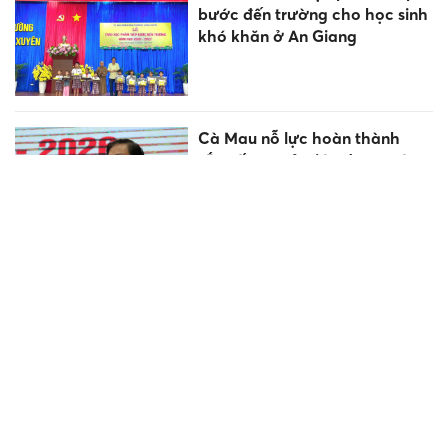
bước đến trường cho học sinh
khó khăn ở An Giang
Cà Mau nỗ lực hoàn thành
sắp xếp cơ sở giáo dục trước
ngày 30/8
Sống KÍN tiếng nhưng cực
GIỎI, cuối tuần này 8-9/8 chúc
mừng 3 tuổi có vận trình rực
rỡ, làm ăn LỘC lá mạnh nhất!
Việt Nam giành 7 huy chương