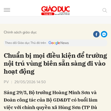
Gửi bình luận
Chính sách giáo dục
Theo dõi Giáo dục Thủ đô trên
Chuẩn bị mọi điều kiện để trường
nội trú vùng biên sẵn sàng đi vào
hoạt động
PV
29/05/2026 14:50
Sáng 29/5, Bộ trưởng Hoàng Minh Sơn và
Hủy
Gửi
Đoàn công tác của Bộ GD&ĐT có buổi làm
việc với chính quyền xã Hùng Sơn (TP Đà