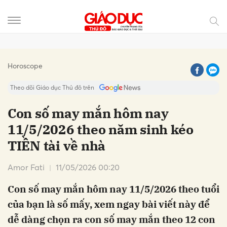
Gửi bình luận
Horoscope
Theo dõi Giáo dục Thủ đô trên
Con số may mắn hôm nay
11/5/2026 theo năm sinh kéo
TIỀN tài về nhà
Amor Fati
11/05/2026 00:20
Con số may mắn hôm nay 11/5/2026 theo tuổi
Hủy
Gửi
của bạn là số mấy, xem ngay bài viết này để
dễ dàng chọn ra con số may mắn theo 12 con