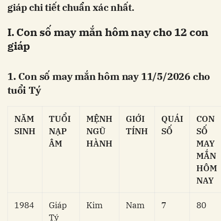
giáp chi tiết chuẩn xác nhất.
I. Con số may mắn hôm nay cho 12 con
giáp
1. Con số may mắn hôm nay 11/5/2026 cho
tuổi Tý
NĂM
TUỔI
MỆNH
GIỚI
QUÁI
CON
SINH
NẠP
NGŨ
TÍNH
SỐ
SỐ
ÂM
HÀNH
MAY
MẮN
HÔM
NAY
1984
Giáp
Kim
Nam
7
80
Tý