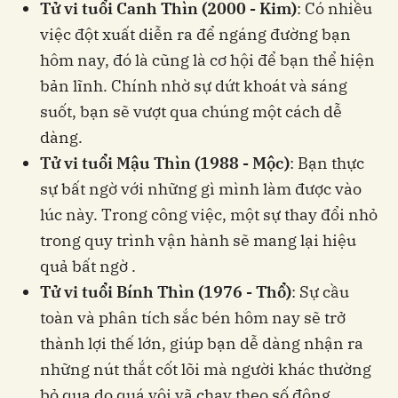
Tử vi tuổi Canh Thìn (2000 - Kim)
: Có nhiều
việc đột xuất diễn ra để ngáng đường bạn
hôm nay, đó là cũng là cơ hội để bạn thể hiện
bản lĩnh. Chính nhờ sự dứt khoát và sáng
suốt, bạn sẽ vượt qua chúng một cách dễ
dàng.
Tử vi tuổi Mậu Thìn (1988 - Mộc)
: Bạn thực
sự bất ngờ với những gì mình làm được vào
lúc này. Trong công việc, một sự thay đổi nhỏ
trong quy trình vận hành sẽ mang lại hiệu
quả bất ngờ .
Tử vi tuổi Bính Thìn (1976 - Thổ)
: Sự cầu
toàn và phân tích sắc bén hôm nay sẽ trở
thành lợi thế lớn, giúp bạn dễ dàng nhận ra
những nút thắt cốt lõi mà người khác thường
bỏ qua do quá vội vã chạy theo số đông.