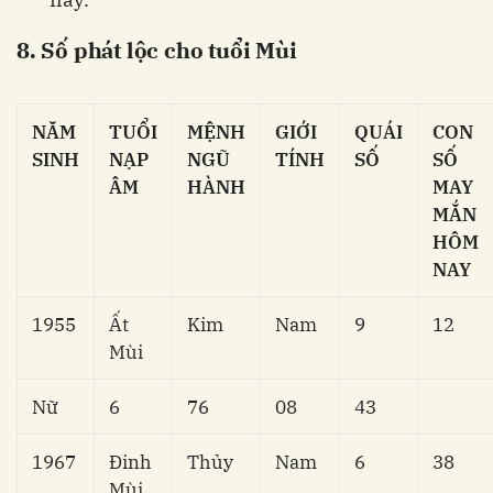
8. Số phát lộc cho tuổi Mùi
NĂM
TUỔI
MỆNH
GIỚI
QUÁI
CON
SINH
NẠP
NGŨ
TÍNH
SỐ
SỐ
ÂM
HÀNH
MAY
MẮN
HÔM
NAY
1955
Ất
Kim
Nam
9
12
Mùi
Nữ
6
76
08
43
1967
Đinh
Thủy
Nam
6
38
Mùi