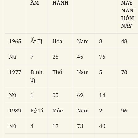
ÂM
HÀNH
MAY
MẮN
HÔM
NAY
1965
Ất Tị
Hỏa
Nam
8
48
Nữ
7
23
45
76
1977
Đinh
Thổ
Nam
5
78
Tị
Nữ
1
35
69
14
1989
Kỷ Tị
Mộc
Nam
2
96
Nữ
4
17
73
40