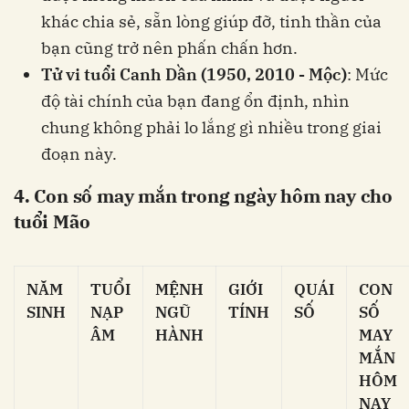
khác chia sẻ, sẵn lòng giúp đỡ, tinh thần của
bạn cũng trở nên phấn chấn hơn.
Tử vi tuổi Canh Dần (1950, 2010 - Mộc)
: Mức
độ tài chính của bạn đang ổn định, nhìn
chung không phải lo lắng gì nhiều trong giai
đoạn này.
4. Con số may mắn trong ngày hôm nay cho
tuổi Mão
NĂM
TUỔI
MỆNH
GIỚI
QUÁI
CON
SINH
NẠP
NGŨ
TÍNH
SỐ
SỐ
ÂM
HÀNH
MAY
MẮN
HÔM
NAY