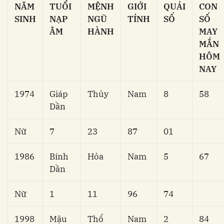
NĂM
TUỔI
MỆNH
GIỚI
QUÁI
CON
SINH
NẠP
NGŨ
TÍNH
SỐ
SỐ
ÂM
HÀNH
MAY
MẮN
HÔM
NAY
1974
Giáp
Thủy
Nam
8
58
Dần
Nữ
7
23
87
01
1986
Bính
Hỏa
Nam
5
67
Dần
Nữ
1
11
96
74
1998
Mậu
Thổ
Nam
2
84