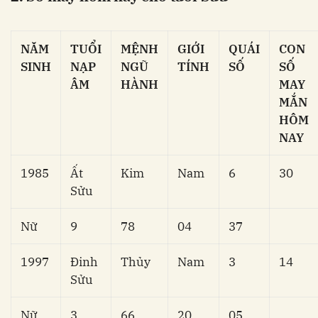
NĂM
TUỔI
MỆNH
GIỚI
QUÁI
CON
SINH
NẠP
NGŨ
TÍNH
SỐ
SỐ
ÂM
HÀNH
MAY
MẮN
HÔM
NAY
1985
Ất
Kim
Nam
6
30
Sửu
Nữ
9
78
04
37
1997
Đinh
Thủy
Nam
3
14
Sửu
Nữ
3
66
20
05