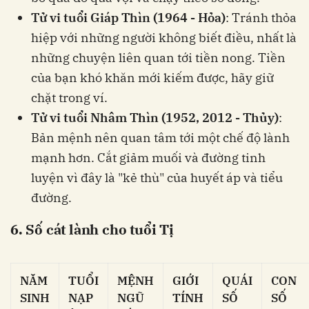
Tử vi tuổi Giáp Thìn (1964 - Hỏa)
: Tránh thỏa
hiệp với những người không biết điều, nhất là
những chuyện liên quan tới tiền nong. Tiền
của bạn khó khăn mới kiếm được, hãy giữ
chặt trong ví.
Tử vi tuổi Nhâm Thìn (1952, 2012 - Thủy)
:
Bản mệnh nên quan tâm tới một chế độ lành
mạnh hơn. Cắt giảm muối và đường tinh
luyện vì đây là "kẻ thù" của huyết áp và tiểu
đường.
6. Số cát lành cho tuổi Tị
NĂM
TUỔI
MỆNH
GIỚI
QUÁI
CON
SINH
NẠP
NGŨ
TÍNH
SỐ
SỐ