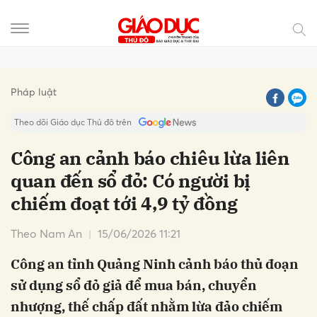
Gửi bình luận
Pháp luật
Theo dõi Giáo dục Thủ đô trên
Công an cảnh báo chiêu lừa liên
quan đến sổ đỏ: Có người bị
chiếm đoạt tới 4,9 tỷ đồng
Theo Nam An
15/06/2026 11:21
Công an tỉnh Quảng Ninh cảnh báo thủ đoạn
Hủy
Gửi
sử dụng sổ đỏ giả để mua bán, chuyển
nhượng, thế chấp đất nhằm lừa đảo chiếm