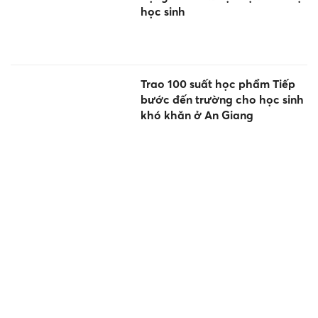
học sinh
Trao 100 suất học phẩm Tiếp
bước đến trường cho học sinh
khó khăn ở An Giang
Cà Mau nỗ lực hoàn thành
sắp xếp cơ sở giáo dục trước
ngày 30/8
Sống KÍN tiếng nhưng cực
GIỎI, cuối tuần này 8-9/8 chúc