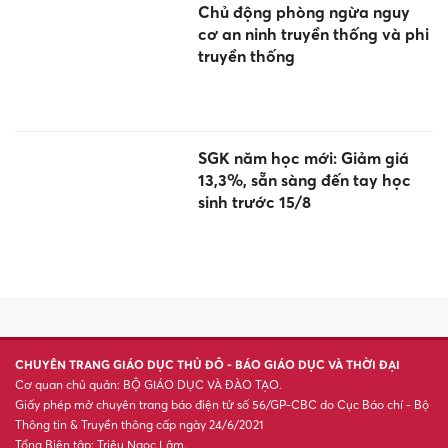
Chủ động phòng ngừa nguy
cơ an ninh truyền thống và phi
truyền thống
SGK năm học mới: Giảm giá
13,3%, sẵn sàng đến tay học
sinh trước 15/8
CHUYÊN TRANG GIÁO DỤC THỦ ĐÔ - BÁO GIÁO DỤC VÀ THỜI ĐẠI
Cơ quan chủ quản: BỘ GIÁO DỤC VÀ ĐÀO TẠO.
Giấy phép mở chuyên trang báo điện tử số 56/GP-CBC do Cục Báo chí - Bộ
Thông tin & Truyền thông cấp ngày 24/6/2021
Tổng Biên tập: Triệu Ngọc Lâm.