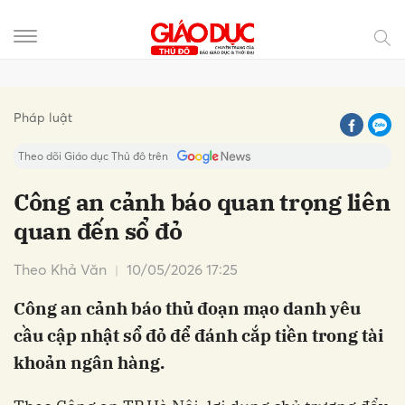
Gửi bình luận
Pháp luật
Theo dõi Giáo dục Thủ đô trên
Công an cảnh báo quan trọng liên
quan đến sổ đỏ
Theo Khả Văn
10/05/2026 17:25
Công an cảnh báo thủ đoạn mạo danh yêu
cầu cập nhật sổ đỏ để đánh cắp tiền trong tài
Hủy
Gửi
khoản ngân hàng.