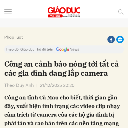
Gửi bình luận
Pháp luật
Theo dõi Giáo dục Thủ đô trên
Công an cảnh báo nóng tới tất cả
các gia đình đang lắp camera
Theo Duy Anh
21/12/2025 20:20
Công an tỉnh Cà Mau cho biết, thời gian gần
đây, xuất hiện tình trạng các video clip nhạy
Hủy
Gửi
cảm trích từ camera của các hộ gia đình bị
phát tán và rao bán trên các nền tảng mạng