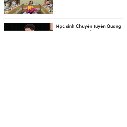
Học sinh Chuyên Tuyên Quang
đăng ký xét tuyển vào những
trường đại học nào?
Học sinh Nhật Bản giao lưu
văn hóa với học sinh Thủ đô
Vì sao chung cư tiếp tục là
"điểm đến" hàng đầu của
người mua?