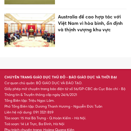
XSMB 7/8 - Kết quả xổ số miền
Bắc hôm nay ngày 7/8/2026
XSMN 7/8 - Kết quả xổ số miền
Nam hôm nay ngày 7/8/2026
Khoản nợ sau bục giảng: Biết
đòi ai?