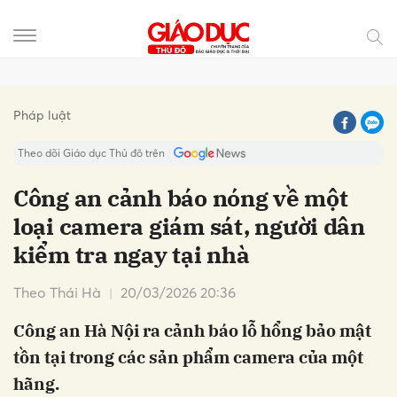
Gửi bình luận
Pháp luật
Theo dõi Giáo dục Thủ đô trên
Công an cảnh báo nóng về một
loại camera giám sát, người dân
kiểm tra ngay tại nhà
Theo Thái Hà
20/03/2026 20:36
Công an Hà Nội ra cảnh báo lỗ hổng bảo mật
Hủy
Gửi
tồn tại trong các sản phẩm camera của một
hãng.