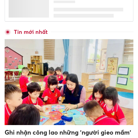
Thái Nguyên hướng tới giảm
đầu mối, tăng quản trị trường
học
Đặt giới hạn rõ ràng hoạt
động của Ban đại diện cha mẹ
học sinh
Trao 100 suất học phẩm Tiếp
bước đến trường cho học sinh
khó khăn ở An Giang