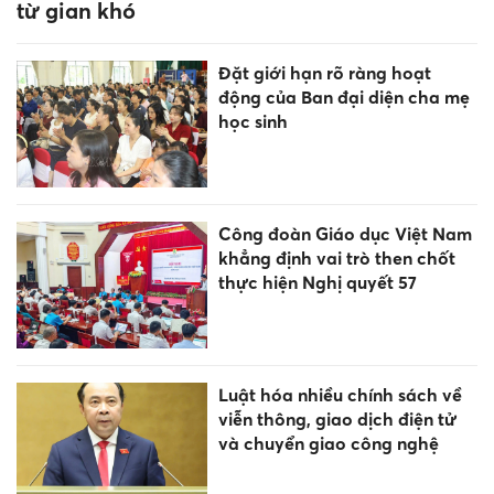
Cà Mau nỗ lực hoàn thành
sắp xếp cơ sở giáo dục trước
ngày 30/8
Sống KÍN tiếng nhưng cực
GIỎI, cuối tuần này 8-9/8 chúc
mừng 3 tuổi có vận trình rực
rỡ, làm ăn LỘC lá mạnh nhất!
Tạo việc làm tại chỗ, xây dựng
thị trường lao động bền vững