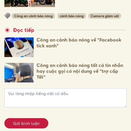
Công an cảnh báo nóng
cảnh báo nóng
Camera giám sát
Đọc tiếp
Công an cảnh báo nóng về "Facebook
tick xanh"
Công an cảnh báo nóng tất cả tin nhắn
hay cuộc gọi có nội dung về "trợ cấp
Tết"
Gửi bình luận