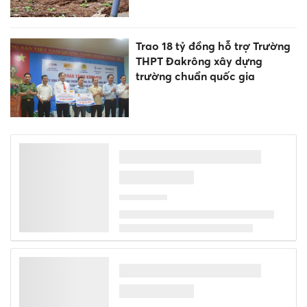
Trao 18 tỷ đồng hỗ trợ Trường
THPT Đakrông xây dựng
trường chuẩn quốc gia
Ghi nhận công lao những
'người gieo mầm' từ gian khó
Cần giải pháp đồng bộ để xây
dựng môi trường học đường
khỏe mạnh